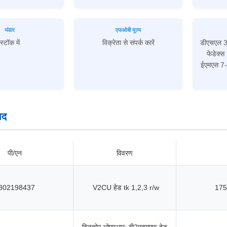
भंडार
एफओबी मूल्य
स्टॉक में
विक्रेता से संपर्क कारें
डीएचएल 3
फेडेक्
ईएमएस 7-
ाद
पी/एन
विवरण
802198437
V2CU हेड tk 1,2,3 r/w
175