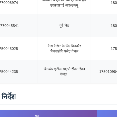
विनकोर ओएमआर: वी2एक्सएफ हेड
770006974
180
एएसएसवाई आर/डब्ल्यू
1770045541
पूर्व-सिर
180
कैश कैसेट के लिए विनकोर
750043025
175
निक्सडॉर्फ फ्लैट केबल
विनकोर एटीएम पार्ट्स सेंसर रिबन
750044235
17501096
केबल
िर्देश
गुण