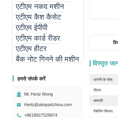
एटीएम नकद मशीन
एटीएम कैश कैसेट
एटीएम ईपीपी
एटीएम कार्ड रीडर
वि
एटीएम हीटर
बैंक नोट गिनने की मशीन
विस्तृत जा
बिल काउंटर पार्ट्स
हमसे संपर्क करें
MEI बिल स्वीकर्ता पार्ट्स
उत्पत्ति के प्लेस:
पीओएस मशीन
पी/एन:
Mr. Hertz Wong
सामग्री:
Hertz@atmpartchina.com
पैकेजिंग विवरण:
+8618927529974