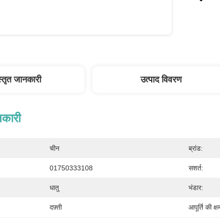
स्तृत जानकारी
उत्पाद विवरण
नकारी
चीन
ब्रांड:
01750333108
सशर्त:
धातु
भंडार:
दफ़्ती
आपूर्ति की क्ष