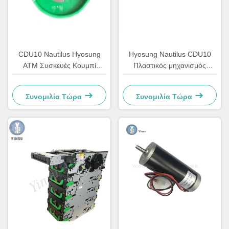
CDU10 Nautilus Hyosung
Hyosung Nautilus CDU10
ΑΤΜ Συσκευές Κουμπί
Πλαστικός μηχανισμός
Διανομέα 7310000709 OEM
αποθήκευσης αποθεματικών
ΑΤΜ Ρολάρι Ατομικό
Συνομιλία Τώρα
Συνομιλία Τώρα
Τραπεζικό Μηχανικό Μέρη