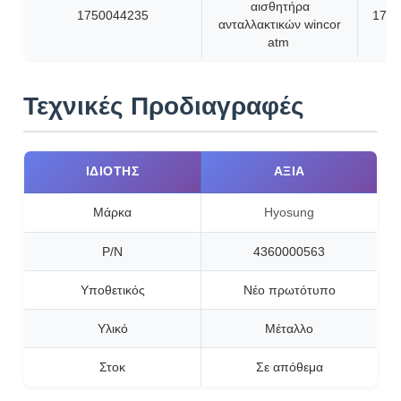
αισθητήρα
1750044235
1750
ανταλλακτικών wincor
atm
Τεχνικές Προδιαγραφές
ΙΔΙΌΤΗΣ
ΑΞΊΑ
Μάρκα
Hyosung
P/N
4360000563
Υποθετικός
Νέο πρωτότυπο
Υλικό
Μέταλλο
Στοκ
Σε απόθεμα