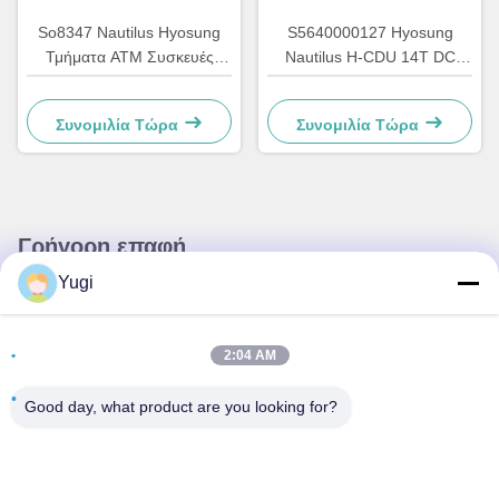
So8347 Nautilus Hyosung
S5640000127 Hyosung
Τμήματα ΑΤΜ Συσκευές
Nautilus H-CDU 14T DC
Ατομικού Τραπεζιού
Κύριο ΑΤΜ Μηχανή μηχανής
Συσκευές GCDU Διανομέας
ανταλλακτικών 7310000715
Συνομιλία Τώρα
Συνομιλία Τώρα
Προσωπικό φορτίο
7010000132
Γρήγορη επαφή
Yugi
Διεύθυνση
Δωμάτιο 502, κτίριο 5, Κίνημα Ακινήτων Qide, αριθ. 2-1,
2:04 AM
Xingye EastRoad, Shunjiang Community Industrial Park,
πόλη Beijiao, Foshan, Guangdong, Κίνα
Good day, what product are you looking for?
τηλ
0086-199-25600378