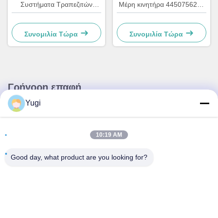
Συστήματα Τραπεζιτών
Μέρη κινητήρα 4450756286
Εργαλεία Πλαστικό Κ
OEM
Κλείδωμα 4450759179
Συνομιλία Τώρα
Συνομιλία Τώρα
Γρήγορη επαφή
Yugi
Διεύθυνση
Δωμάτιο 502, κτίριο 5, Κίνημα Ακινήτων Qide, αριθ. 2-1,
10:19 AM
Xingye EastRoad, Shunjiang Community Industrial Park,
πόλη Beijiao, Foshan, Guangdong, Κίνα
Good day, what product are you looking for?
τηλ
0086-199-25600378
E-mail