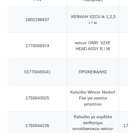
ΚΕΦΑΛΗ V2CU tk 1,2,3
1802198437
r / w
wincor OMR: V2XF
1770006974
HEAD ASSY R / W
01770045541
ΠΡΟΚΕΦΑΛΗΣ
Καλώδιο Wincor Nixdorf
1750043025
Flat για κασέτα
μετρητών
Καλώδιο με κορδέλα
αισθητήρα
1750044235
1750
ανταλλακτικών wincor