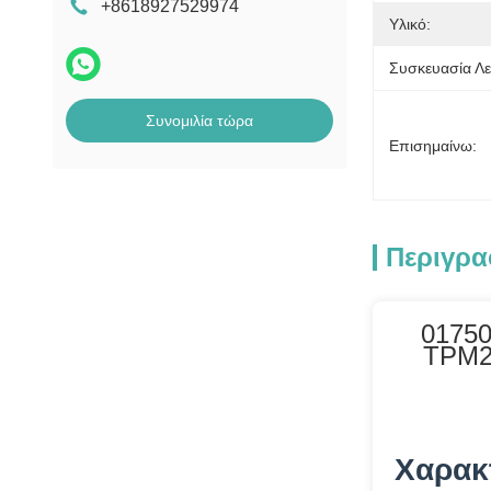
+8618927529974
Μηχανή μέτρησης
Υλικό:
τραπεζογραμματίων
Συσκευασία Λε
Μισθός Αντιμέρητα
Συνομιλία τώρα
Μέρη δέκτη
Επισημαίνω:
λογαριασμού MEI
μηχάνημα POS
Περιγρα
01750
TPM2
Χαρακ