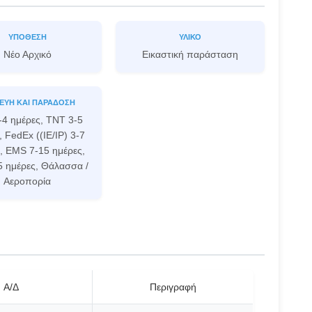
ΥΠΌΘΕΣΗ
ΥΛΙΚΌ
Νέο Αρχικό
Εικαστική παράσταση
ΕΥΉ ΚΑΙ ΠΑΡΆΔΟΣΗ
-4 ημέρες, TNT 3-5
, FedEx ((IE/IP) 3-7
, EMS 7-15 ημέρες,
5 ημέρες, Θάλασσα /
Αεροπορία
Α/Δ
Περιγραφή