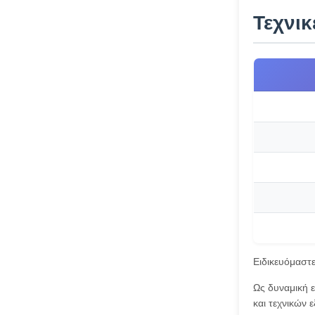
Τεχνι
Ειδικευόμαστ
Ως δυναμική 
και τεχνικών