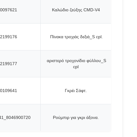
0097621
Καλώδιο ζεύξης CMD-V4
2199176
Πίνακα τροχιάς δεξιά_S cpl.
αριστερό τροχονίδιο φύλλου_S
2199177
cpl
0109641
Γκρέι Σάφτ.
41_8046900720
Ρούμπιρ για γκρι άξονα.