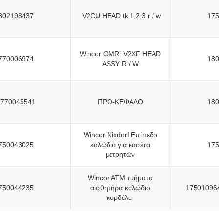
802198437
V2CU HEAD tk 1,2,3 r / w
175
Wincor OMR: V2XF HEAD
770006974
180
ASSY R / W
1770045541
ΠΡΟ-ΚΕΦΑΛΟ
180
Wincor Nixdorf Επίπεδο
750043025
καλώδιο για κασέτα
175
μετρητών
Wincor ATM τμήματα
750044235
αισθητήρα καλώδιο
17501096
κορδέλα