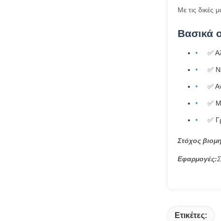
Με τις δικές 
Βασικά 
✅ Α
✅ Ν
✅ Α
✅ Μ
✅ Γ
Στόχος βιομη
Εφαρμογές:
Σ
Ετικέτες: