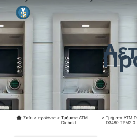
Λε
Πρ
Σπίτι
>
προϊόντα
>
Τμήματα ATM
>
Τμήματα ATM D
Diebold
D3480 TPM2.0