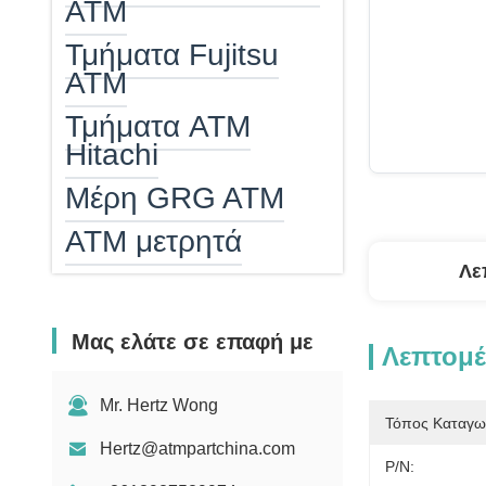
ATM
Τμήματα Fujitsu
ATM
Τμήματα ATM
Hitachi
Μέρη GRG ATM
ΑΤΜ μετρητά
Λε
ATM Cash
Cassette
Μας ελάτε σε επαφή με
Atm epp
Λεπτομέ
αναγνώστης
Mr. Hertz Wong
καρτών του ATM
Τόπος Καταγω
Hertz@atmpartchina.com
Θερμαντήρας ΑΤΜ
P/N: