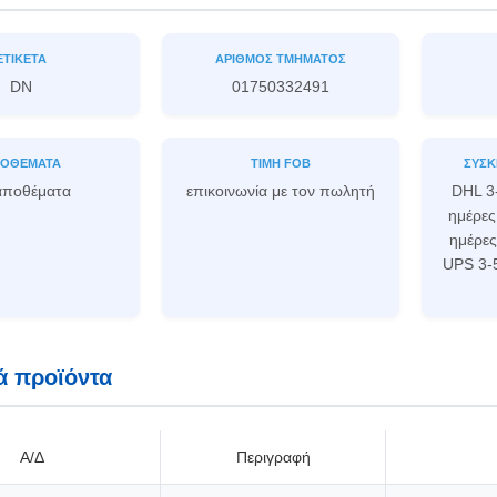
ΕΤΙΚΈΤΑ
ΑΡΙΘΜΌΣ ΤΜΉΜΑΤΟΣ
DN
01750332491
ΟΘΈΜΑΤΑ
ΤΙΜΉ FOB
ΣΥΣΚ
αποθέματα
επικοινωνία με τον πωλητή
DHL 3
ημέρες
ημέρες
UPS 3-
ά προϊόντα
Α/Δ
Περιγραφή