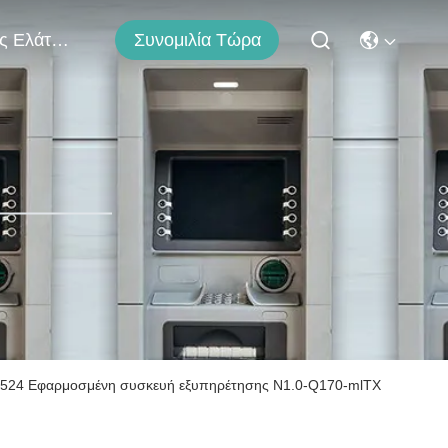
Μας Ελάτε Σε Επαφή Με
Συνομιλία Τώρα
524 Εφαρμοσμένη συσκευή εξυπηρέτησης N1.0-Q170-mlTX