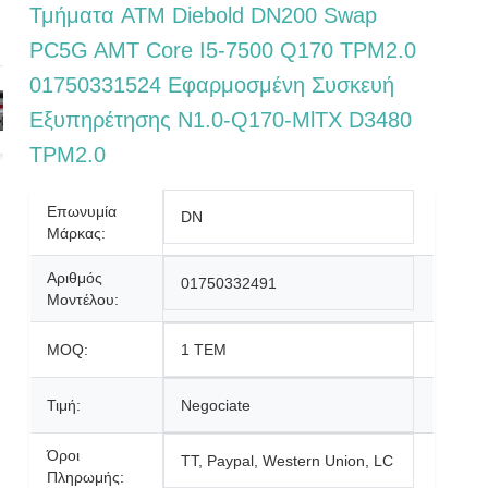
Τμήματα ATM Diebold DN200 Swap
PC5G AMT Core I5-7500 Q170 TPM2.0
01750331524 Εφαρμοσμένη Συσκευή
Εξυπηρέτησης N1.0-Q170-MlTX D3480
TPM2.0
Επωνυμία
DN
Μάρκας:
Αριθμός
01750332491
Μοντέλου:
MOQ:
1 ΤΕΜ
Τιμή:
Negociate
Όροι
TT, Paypal, Western Union, LC
Πληρωμής: