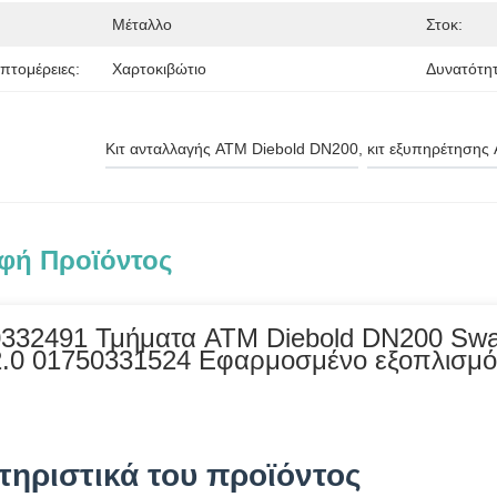
Μέταλλο
Στοκ:
πτομέρειες:
Χαρτοκιβώτιο
Δυνατότη
Κιτ ανταλλαγής ATM Diebold DN200
, 
κιτ εξυπηρέτησης
φή Προϊόντος
332491 Τμήματα ATM Diebold DN200 Sw
.0 01750331524 Εφαρμοσμένο εξοπλισμό
τηριστικά του προϊόντος