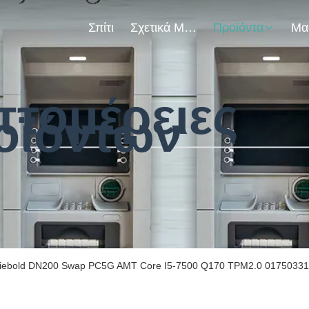
Σπίτι
Σχετικά Με Εμάς
Προϊόντα
πτομέρειες
οϊόντων
iebold DN200 Swap PC5G AMT Core I5-7500 Q170 TPM2.0 01750331