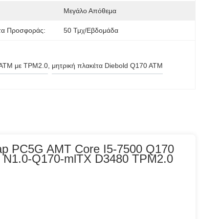
Μεγάλο Απόθεμα
τα Προσφοράς:
50 Τμχ/εβδομάδα
 ATM με TPM2.0
, 
μητρική πλακέτα Diebold Q170 ATM
ap PC5G AMT Core I5-7500 Q170
 N1.0-Q170-mlTX D3480 TPM2.0