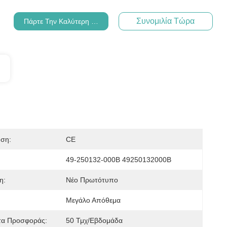
Συνομιλία Τώρα
Πάρτε Την Καλύτερη Τιμή
ηση:
CE
49-250132-000B 49250132000B
η:
Νέο Πρωτότυπο
Μεγάλο Απόθεμα
τα Προσφοράς:
50 Τμχ/εβδομάδα