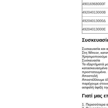
49016968000F
49204013000Β
49204013000Δ
49204013000Ε
Συσκευασί
Συσκευασία και 
Στη Wincor, κατα
Χρησιμοποιούμε 
Συσκευασία
Τα εξαρτήματά μα
κατασκευασμένα 
προστατευμένα.
Αποστολή
Αποστέλλουμε όλ
παρέχουμε στους
ασφαλή άφιξή τη
Γιατί μας ε
1. Περισσότερα α