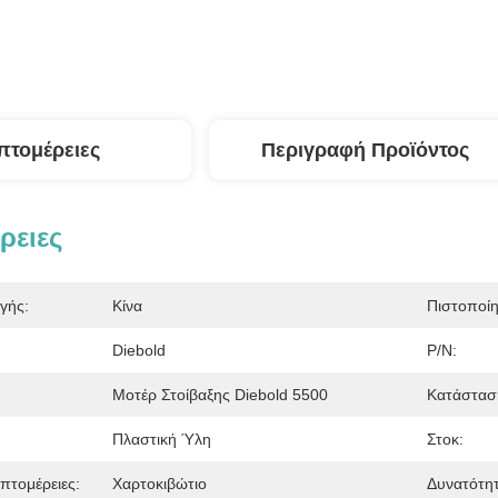
πτομέρειες
Περιγραφή Προϊόντος
ρειες
γής:
Κίνα
Πιστοποί
Diebold
P/N:
Μοτέρ Στοίβαξης Diebold 5500
Κατάστασ
Πλαστική Ύλη
Στοκ:
πτομέρειες:
Χαρτοκιβώτιο
Δυνατότη