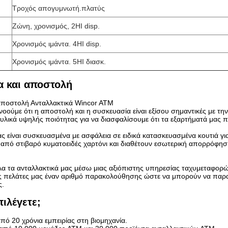
Τροχός απογυμνωτή.πλατύς
Ζώνη, χρονισμός, 2HI disp.
Χρονισμός ιμάντα. 4HI disp.
Χρονισμός ιμάντα. 5HI διασκ.
α και αποστολή
αποστολή Ανταλλακτικά Wincor ATM
νοούμε ότι η αποστολή και η συσκευασία είναι εξίσου σημαντικές με τ
υλικά υψηλής ποιότητας για να διασφαλίσουμε ότι τα εξαρτήματά μας
ς είναι συσκευασμένα με ασφάλεια σε ειδικά κατασκευασμένα κουτιά γι
από στιβαρό κυματοειδές χαρτόνι και διαθέτουν εσωτερική απορρόφησ
α τα ανταλλακτικά μας μέσω μιας αξιόπιστης υπηρεσίας ταχυμεταφορών
 πελάτες μας έναν αριθμό παρακολούθησης ώστε να μπορούν να παρακ
ς.
πιλέγετε;
πό 20 χρόνια εμπειρίας στη βιομηχανία.