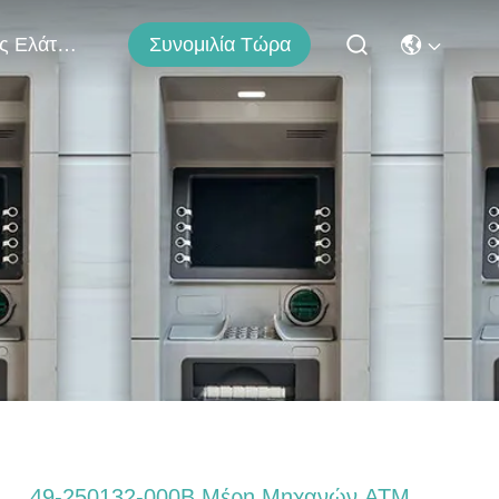
Συνομιλία Τώρα
Μας Ελάτε Σε Επαφή Με
49-250132-000B Μέρη Μηχανών ATM