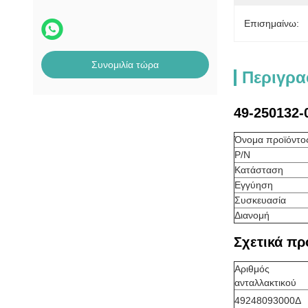
Επισημαίνω:
Συνομιλία τώρα
Περιγρα
49-250132-
Όνομα προϊόντο
P/N
Κατάσταση
Εγγύηση
Συσκευασία
Διανομή
Σχετικά πρ
Αριθμός
ανταλλακτικού
49248093000Δ