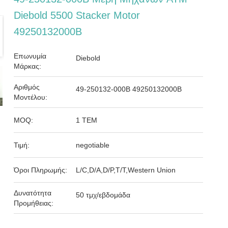
Diebold 5500 Stacker Motor
49250132000B
Επωνυμία
Diebold
Μάρκας:
Αριθμός
49-250132-000B 49250132000B
Μοντέλου:
MOQ:
1 ΤΕΜ
Τιμή:
negotiable
Όροι Πληρωμής:
L/C,D/A,D/P,T/T,Western Union
Δυνατότητα
50 τμχ/εβδομάδα
Προμήθειας: