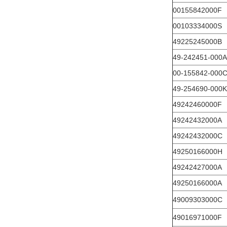
00155842000F
00103334000S
49225245000Β
49-242451-000Α
00-155842-000
49-254690-000K
49242460000F
49242432000Α
49242432000C
49250166000Η
49242427000Α
49250166000Α
49009303000C
49016971000F