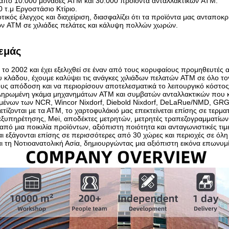
 από 10.000 μονάδες ATM και 30.000 προϊόντα ανταλλακτικών ATM.
 τ.μ Εργοστάσιο Κτίριο.
τικός έλεγχος και διαχείριση, διασφαλίζει ότι τα προϊόντα μας ανταποκ
ν ATM σε χιλιάδες πελάτες και κάλυψη πολλών χωρών.
 εμάς
 το 2002 και έχει εξελιχθεί σε έναν από τους κορυφαίους προμηθευτές
 κλάδου, έχουμε καλύψει τις ανάγκες χιλιάδων πελατών ATM σε όλο το
ους απόδοση και να περιορίσουν αποτελεσματικά το λειτουργικό κόστο
ηρωμένη γκάμα μηχανημάτων ATM και συμβατών ανταλλακτικών που καλύ
νων των NCR, Wincor Nixdorf, Diebold Nixdorf, DeLaRue/NMD, GRG, Hy
ετίζονται με τα ΑΤΜ, το χαρτοφυλάκιό μας επεκτείνεται επίσης σε τερ
εξυπηρέτησης, Mei, αποδέκτες μετρητών, μετρητές τραπεζογραμματίων
πό μια ποικιλία προϊόντων, αξιόπιστη ποιότητα και ανταγωνιστικές τιμ
ι εξάγονται επίσης σε περισσότερες από 30 χώρες και περιοχές σε όλη 
ι τη Νοτιοανατολική Ασία, δημιουργώντας μια αξιόπιστη εικόνα επωνυ