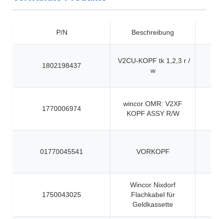
P/N
Beschreibung
V2CU-KOPF tk 1,2,3 r /
1802198437
w
wincor OMR: V2XF
1770006974
KOPF ASSY R/W
01770045541
VORKOPF
Wincor Nixdorf
1750043025
Flachkabel für
Geldkassette