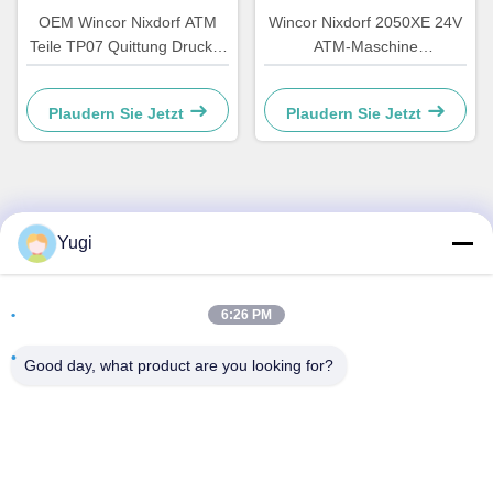
OEM Wincor Nixdorf ATM
Wincor Nixdorf 2050XE 24V
Teile TP07 Quittung Drucker
ATM-Maschine
Haupt-PCB-Controller Board
Stromversorgung Teile
01750063547
01750069162 1750069162
Plaudern Sie Jetzt
Plaudern Sie Jetzt
Schneller Kontakt
Yugi
Adresse
6:26 PM
Zimmer 502, Gebäude 5, Immobilienpark Qide, Nr. 2-1,
Xingye EastRoad, Shunjiang Community Industrial Park,
Good day, what product are you looking for?
Stadt Beijiao, Foshan, Guangdong, China
Telefone
0086-199-25600378