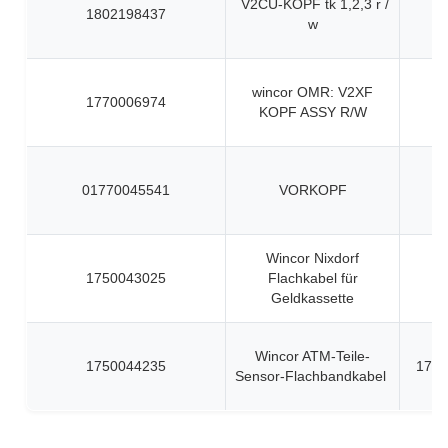
V2CU-KOPF tk 1,2,3 r /
1802198437
w
wincor OMR: V2XF
1770006974
KOPF ASSY R/W
01770045541
VORKOPF
Wincor Nixdorf
1750043025
Flachkabel für
Geldkassette
Wincor ATM-Teile-
1750044235
1750
Sensor-Flachbandkabel