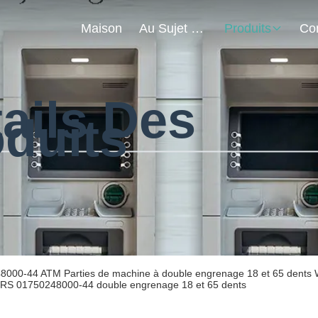
Maison
Au Sujet De Nous
Produits
ails Des
duits
8000-44 ATM Parties de machine à double engrenage 18 et 65 dents Wi
CRS 01750248000-44 double engrenage 18 et 65 dents