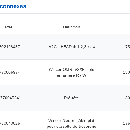
 connexes
R/N
Définition
802198437
V2CU HEAD tk 1,2,3 r / w
175
Wincor OMR: V2XF Tête
770006974
180
en arrière R / W
1770045541
Pré-tête
180
Wincor Nixdorf câble plat
750043025
175
pour cassette de trésorerie