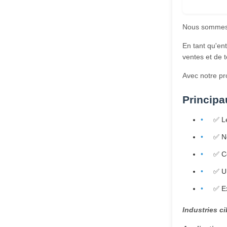
Nous sommes s
En tant qu'en
ventes et de 
Avec notre pro
Principa
✅ Le
✅ No
✅ Co
✅ Un
✅ Ex
Industries ci