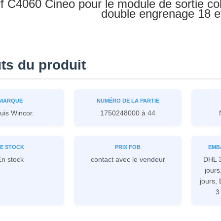
f C4060 Cineo pour le module de sortie c
double engrenage 18 e
uts du produit
MARQUE
NUMÉRO DE LA PARTIE
uis Wincor.
1750248000 à 44
E STOCK
PRIX FOB
EMB
En stock
contact avec le vendeur
DHL 3
jours
jours,
3