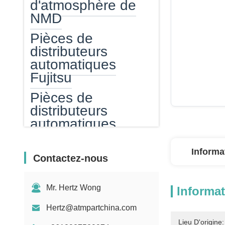
d'atmosphère de
NMD
Pièces de
distributeurs
automatiques
Fujitsu
Pièces de
distributeurs
automatiques
Hitachi
Informa
Pièces
Contactez-nous
d'atmosphère de
GRG
Mr. Hertz Wong
Informat
distributeur
Hertz@atmpartchina.com
automatique de
Lieu D'origine: