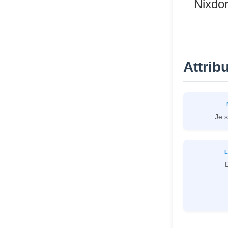
Nixdor
Parties de
contrepartie
Pièces pour
accepteur de
Attrib
billets MEI
machine à poser
Je s
L