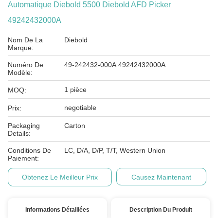
Automatique Diebold 5500 Diebold AFD Picker
49242432000A
Nom De La
Diebold
Marque:
Numéro De
49-242432-000A 49242432000A
Modèle:
1 pièce
MOQ:
negotiable
Prix:
Packaging
Carton
Details:
Conditions De
LC, D/A, D/P, T/T, Western Union
Paiement:
Obtenez Le Meilleur Prix
Causez Maintenant
Informations Détaillées
Description Du Produit