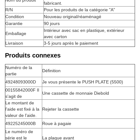
Nom du produit
fabricant.
R/N
Pour les produits de la catégorie "A"
Condition
Nouveau original/réaménagé
Garantie
90 jours
Intérieur avec sac en plastique, extérieur
Emballage
avec carton
Livraison
3-5 jours après le paiement
Produits connexes
Numéro de la
Définition
partie
49248093000D
Je vous présente le PUSH PLATE (5500)
00155842000F Il
Une cassette de monnaie Diebold
s'agit de
Le montant de
l'aide est fixé à la
Rejeter la cassette
valeur de l'aide.
49225245000B
Roue à pagaie
Le numéro de
série est le
La plaque avant