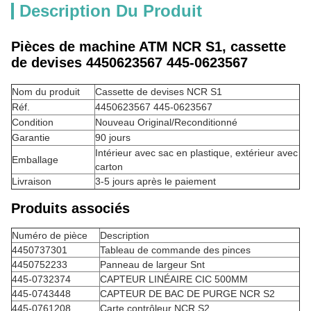
Description Du Produit
Pièces de machine ATM NCR S1, cassette
de devises 4450623567 445-0623567
Nom du produit
Cassette de devises NCR S1
Réf.
4450623567 445-0623567
Condition
Nouveau Original/Reconditionné
Garantie
90 jours
Intérieur avec sac en plastique, extérieur avec
Emballage
carton
Livraison
3-5 jours après le paiement
Produits associés
Numéro de pièce
Description
4450737301
Tableau de commande des pinces
4450752233
Panneau de largeur Snt
445-0732374
CAPTEUR LINÉAIRE CIC 500MM
445-0743448
CAPTEUR DE BAC DE PURGE NCR S2
445-0761208
Carte contrôleur NCR S2