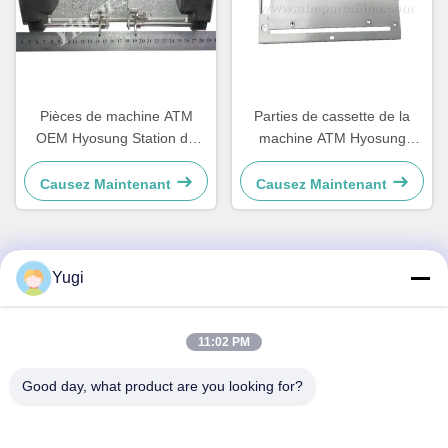
Pièces de machine ATM
Parties de cassette de la
OEM Hyosung Station de
machine ATM Hyosung
mesure à empilage LVDT
GCDU remplacement de la
plaque arrière de la cassette
Causez Maintenant
Causez Maintenant
Yugi
Contact rapide
Adresse
11:02 PM
Chambre 502, bâtiment 5, parc immobilier Qide, n° 2-1, rue
Good day, what product are you looking for?
Xingye Est, parc industriel communautaire Shunjiang, ville
de Beijiao, Foshan, Guangdong, Chine