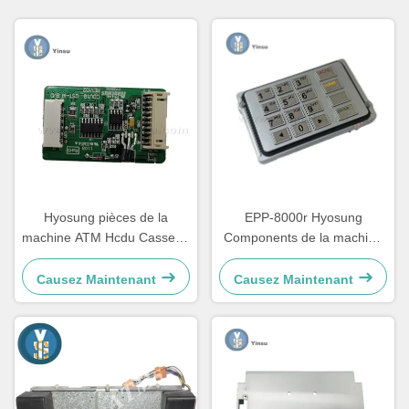
Hyosung pièces de la
EPP-8000r Hyosung
machine ATM Hcdu Cassette
Components de la machine
Capteur de contrôle
de guichet automatique
S7760000067
Clavier céramique Version
Causez Maintenant
Causez Maintenant
7130110100