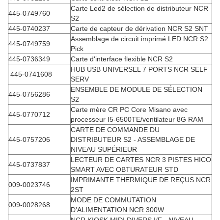
Carte Led2 de sélection de distributeur NCR
445-0749760
S2
445-0740237
Carte de capteur de dérivation NCR S2 SNT
Assemblage de circuit imprimé LED NCR S2
445-0749759
Pick
445-0736349
Carte d'interface flexible NCR S2
HUB USB UNIVERSEL 7 PORTS NCR SELF
445-0741608
SERV
ENSEMBLE DE MODULE DE SÉLECTION
445-0756286
S2
Carte mère CR PC Core Misano avec
445-0770712
processeur I5-6500TE/ventilateur 8G RAM
CARTE DE COMMANDE DU
445-0757206
DISTRIBUTEUR S2 - ASSEMBLAGE DE
NIVEAU SUPÉRIEUR
LECTEUR DE CARTES NCR 3 PISTES HICO
445-0737837
SMART AVEC OBTURATEUR STD
IMPRIMANTE THERMIQUE DE REÇUS NCR
009-0023746
2ST
MODE DE COMMUTATION
009-0028268
D'ALIMENTATION NCR 300W