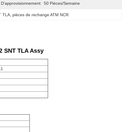
 D'approvisionnement:
50 Pièces/semaine
T TLA
, 
pièces de rechange ATM NCR
S2 SNT TLA Assy
11