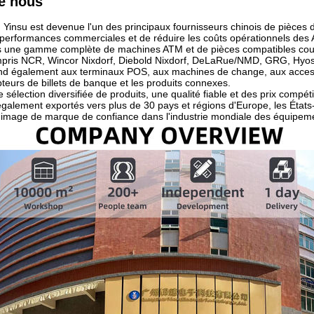
e nous
Yinsu est devenue l'un des principaux fournisseurs chinois de pièces d
 performances commerciales et de réduire les coûts opérationnels des
 une gamme complète de machines ATM et de pièces compatibles couvra
mpris NCR, Wincor Nixdorf, Diebold Nixdorf, DeLaRue/NMD, GRG, Hyosu
tend également aux terminaux POS, aux machines de change, aux access
teurs de billets de banque et les produits connexes.
sélection diversifiée de produits, une qualité fiable et des prix compé
 également exportés vers plus de 30 pays et régions d'Europe, les États-
 image de marque de confiance dans l'industrie mondiale des équipemen