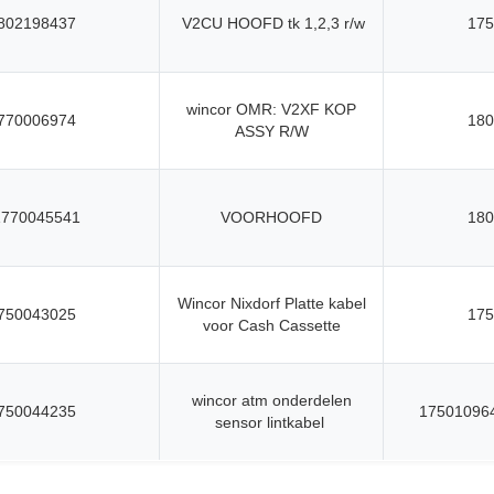
802198437
V2CU HOOFD tk 1,2,3 r/w
175
wincor OMR: V2XF KOP
770006974
180
ASSY R/W
1770045541
VOORHOOFD
180
Wincor Nixdorf Platte kabel
750043025
175
voor Cash Cassette
wincor atm onderdelen
750044235
17501096
sensor lintkabel