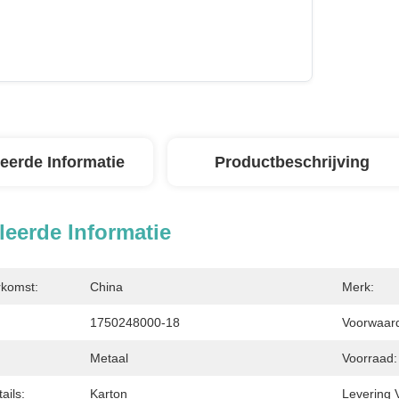
leerde Informatie
Productbeschrijving
leerde Informatie
rkomst:
China
Merk:
1750248000-18
Voorwaarde
Metaal
Voorraad:
ails:
Karton
Levering 