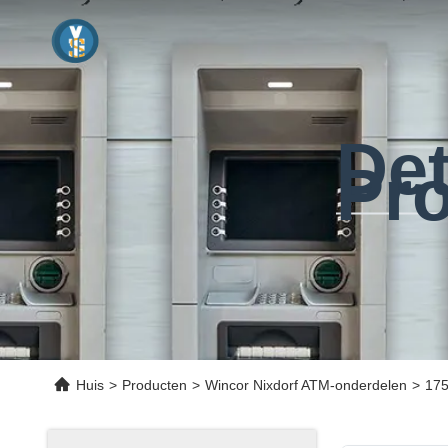
Det
Pr
Huis
>
Producten
>
Wincor Nixdorf ATM-onderdelen
>
175