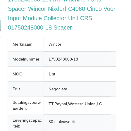
Spacer Wincor Nixdorf C4060 Cineo Voor
Input Module Collector Unit CRS
01750248000-18 Spacer
Merknaam:
Wincor
Modelnummer:
1750248000-18
MOQ:
1 st
Prijs:
Negociate
Betalingsvoorw
TT,Paypal,Western Union,LC
Aarden:
Leveringscapac
50 stuks/week
Iteit: