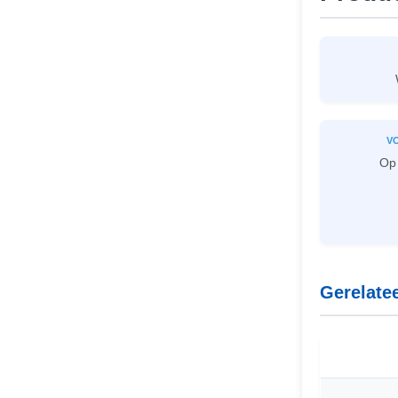
V
Op
Gerelate