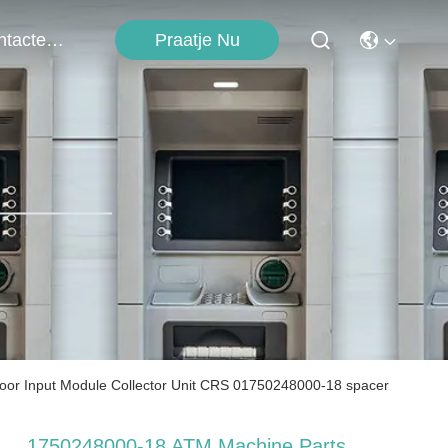
Contacteer Ons
Praatje Nu
oor Input Module Collector Unit CRS 01750248000-18 spacer
1750248000-18 ATM Machine Parts