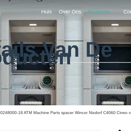
Huis
Over Ons
Producten
ails Van De
oducten
0248000-18 ATM Machine Parts spacer Wincor Nixdorf C4060 Cineo v