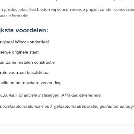
n productiefaciliteit bieden wij concurrerende prijzen zonder concess
eer informatie!
jkste voordelen:
rigineel Wincor-onderdeel
euwe originele staat
uurzame metalen constructie
rote voorraad beschikbaar
nelle en betrouwbare verzending
n:
Banken, financiële instellingen, ATM-dienstverleners
n:
Geldautomaatonderhoud, geldautomaatreparatie, geldautomaatupg