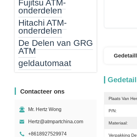
Fujitsu ATM-
onderdelen
Hitachi ATM-
onderdelen
De Delen van GRG
ATM
Gedetail
geldautomaat
ATM-geldcassette
Gedetail
ATM EPP
Contacteer ons
ATM-kaartlezer
Plaats Van He
Mr. Hertz Wong
ATM Verwarmer
P/N:
Hertz@atmpartchina.com
Bankbiljettelmachine
Materiaal:
+8618927529974
Tegenonderdelen
Verpakking Det