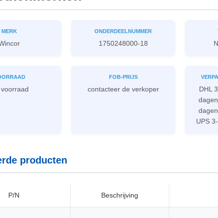
MERK
ONDERDEELNUMMER
Wincor
1750248000-18
N
OORRAAD
FOB-PRIJS
VERPA
 voorraad
contacteer de verkoper
DHL 3
dagen,
dagen
UPS 3-
erde producten
P/N
Beschrijving