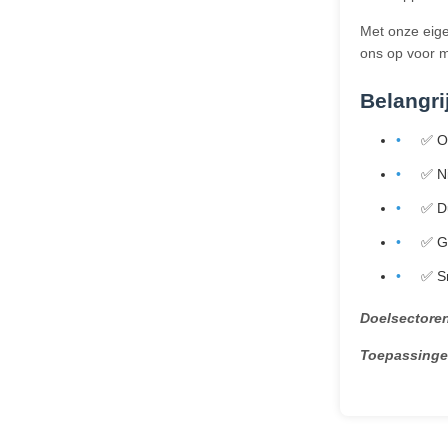
Met onze eige
ons op voor m
Belangri
✅ O
✅ Ni
✅ D
✅ G
✅ S
Doelsectore
Toepassinge