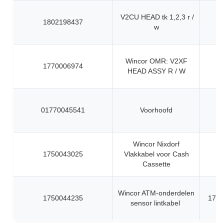
V2CU HEAD tk 1,2,3 r /
1802198437
w
Wincor OMR: V2XF
1770006974
HEAD ASSY R / W
01770045541
Voorhoofd
Wincor Nixdorf
1750043025
Vlakkabel voor Cash
Cassette
Wincor ATM-onderdelen
1750044235
1750
sensor lintkabel