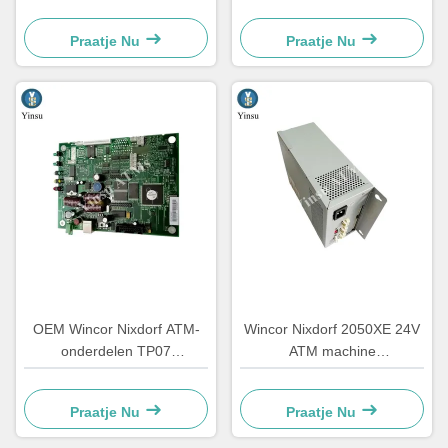
Automatenonderdelen
ATS Centralizatie-eenheid
Speciale elektronica
AU-module 1750134478
Praatje Nu
Praatje Nu
1750147868
OEM Wincor Nixdorf ATM-
Wincor Nixdorf 2050XE 24V
onderdelen TP07
ATM machine
ontvangstprinter Main PCB
stroomvoorziening
Controller Board
onderdelen 01750069162
Praatje Nu
Praatje Nu
01750063547
1750069162