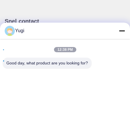
Snel contact
Yugi
Adres
Kamer 502, gebouw 5, Qide Real Estate Park, nummer 2-1,
12:38 PM
Xingye EastRoad, Shunjiang Community Industrial Park,
Beijiao Town, Foshan, Guangdong, China
Good day, what product are you looking for?
Tel
0086-199-25600378
E-mail
Yugi@atmpartchina.com