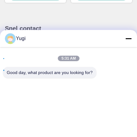
Snel contact
Yugi
Adres
Kamer 502, gebouw 5, Qide Real Estate Park, nummer 2-1,
5:31 AM
Xingye EastRoad, Shunjiang Community Industrial Park,
Beijiao Town, Foshan, Guangdong, China
Good day, what product are you looking for?
Tel
0086-199-25600378
E-mail
Yugi@atmpartchina.com