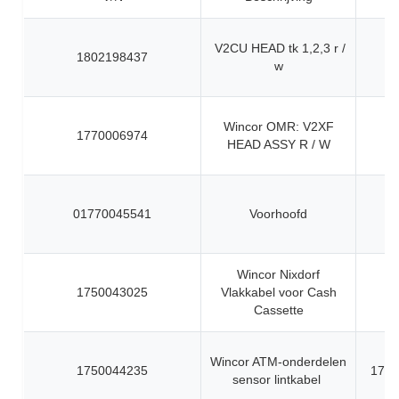
V2CU HEAD tk 1,2,3 r /
1802198437
w
Wincor OMR: V2XF
1770006974
HEAD ASSY R / W
01770045541
Voorhoofd
Wincor Nixdorf
1750043025
Vlakkabel voor Cash
Cassette
Wincor ATM-onderdelen
1750044235
1750
sensor lintkabel