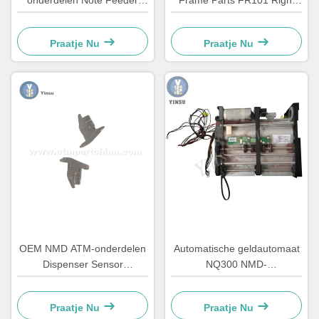
onderdelen Note Feeder
Frame Parts FR101 Right
A011261 Voor Kiosk Gaming
Glory Delarue Talaris
Machine
A006322
Praatje Nu
Praatje Nu
OEM NMD ATM-onderdelen
Automatische geldautomaat
Dispenser Sensor
NQ300 NMD-
Diodehouder A001486
onderdeeldetectormodule
A011263 voor
Praatje Nu
Praatje Nu
bankapparatuur