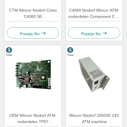
CTM Wincor Nixdorf Cineo
C4060 Nixdorf Wincor ATM-
C4060 SE
onderdelen Component CRS
Automatenonderdelen
ATS Centralizatie-eenheid
Speciale elektronica
AU-module 1750134478
Praatje Nu
Praatje Nu
1750147868
OEM Wincor Nixdorf ATM-
Wincor Nixdorf 2050XE 24V
onderdelen TP07
ATM machine