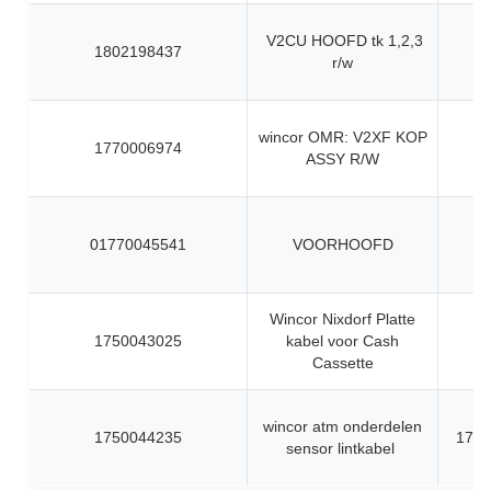
V2CU HOOFD tk 1,2,3
1802198437
r/w
wincor OMR: V2XF KOP
1770006974
ASSY R/W
01770045541
VOORHOOFD
Wincor Nixdorf Platte
1750043025
kabel voor Cash
Cassette
wincor atm onderdelen
1750044235
1750
sensor lintkabel