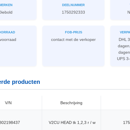
MERKEN
DEELNUMMER
Diebold
1750292333
N
OORRAAD
FOB-PRIJS
VERPA
 voorraad
contact met de verkoper
DHL 3
dagen,
dagen
UPS 3-
erde producten
V/N
Beschrijving
802198437
V2CU HEAD tk 1,2,3 r / w
175