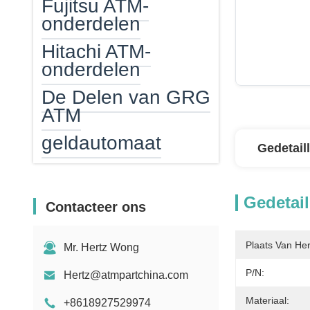
Fujitsu ATM-
onderdelen
Hitachi ATM-
onderdelen
De Delen van GRG
ATM
geldautomaat
Gedetail
ATM-geldcassette
ATM EPP
Gedetail
Contacteer ons
ATM-kaartlezer
Plaats Van He
Mr. Hertz Wong
ATM Verwarmer
P/N:
Hertz@atmpartchina.com
Bankbiljettelmachine
Materiaal:
+8618927529974
Tegenonderdelen