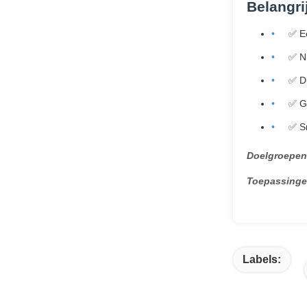
Belangri
✅ Ec
✅ Ni
✅ D
✅ G
✅ S
Doelgroepen
Toepassinge
Labels: