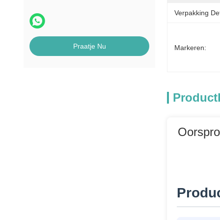
Verpakking Det
MEI Biljetacceptor
Onderdelen
Praatje Nu
Markeren:
pinautomaat
Product
Oorspro
Produ