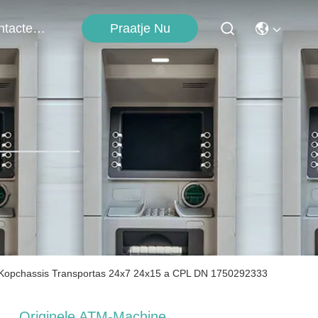
Contacteer Ons
Praatje Nu
 Kopchassis Transportas 24x7 24x15 a CPL DN 1750292333
Originele ATM-Machine