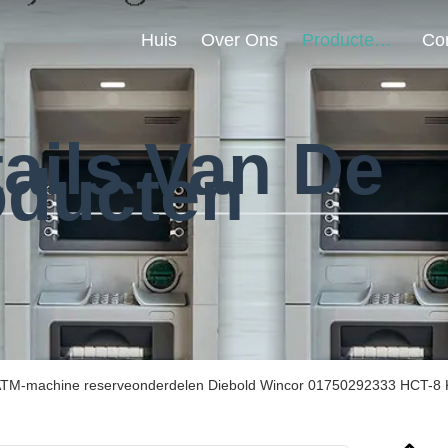
Huis
Over Ons
Producten
ails Van De
oducten
 ATM-machine reserveonderdelen Diebold Wincor 01750292333 HCT-8