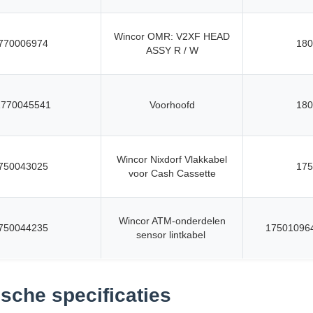
Wincor OMR: V2XF HEAD
770006974
180
ASSY R / W
1770045541
Voorhoofd
180
Wincor Nixdorf Vlakkabel
750043025
175
voor Cash Cassette
Wincor ATM-onderdelen
750044235
17501096
sensor lintkabel
sche specificaties