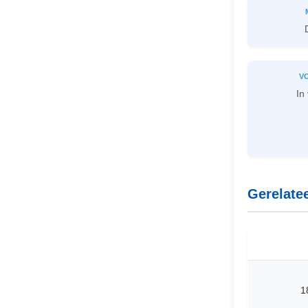
V
In
Gerelate
1