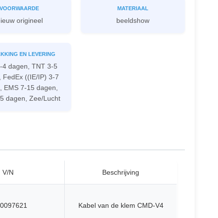
VOORWAARDE
MATERIAAL
ieuw origineel
beeldshow
KKING EN LEVERING
-4 dagen, TNT 3-5
 FedEx ((IE/IP) 3-7
, EMS 7-15 dagen,
5 dagen, Zee/Lucht
V/N
Beschrijving
0097621
Kabel van de klem CMD-V4