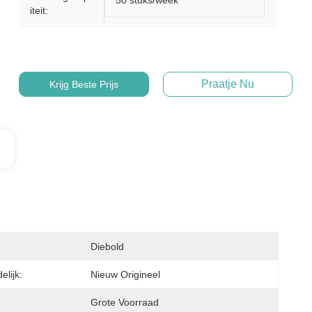
50 stuks/week
Iteit:
Praatje Nu
Krijg Beste Prijs
Diebold
lijk:
Nieuw Origineel
Grote Voorraad