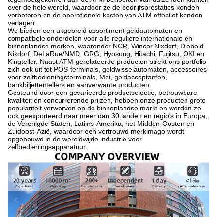
over de hele wereld, waardoor ze de bedrijfsprestaties konden
verbeteren en de operationele kosten van ATM effectief konden
verlagen.
We bieden een uitgebreid assortiment geldautomaten en
compatibele onderdelen voor alle reguliere internationale en
binnenlandse merken, waaronder NCR, Wincor Nixdorf, Diebold
Nixdorf, DeLaRue/NMD, GRG, Hyosung, Hitachi, Fujitsu, OKI en
Kingteller. Naast ATM-gerelateerde producten strekt ons portfolio
zich ook uit tot POS-terminals, geldwisselautomaten, accessoires
voor zelfbedieningsterminals, Mei, geldacceptanten,
bankbiljettentellers en aanverwante producten.
Gesteund door een gevarieerde productselectie, betrouwbare
kwaliteit en concurrerende prijzen, hebben onze producten grote
populariteit verworven op de binnenlandse markt en worden ze
ook geëxporteerd naar meer dan 30 landen en regio's in Europa,
de Verenigde Staten, Latijns-Amerika, het Midden-Oosten en
Zuidoost-Azië, waardoor een vertrouwd merkimago wordt
opgebouwd in de wereldwijde industrie voor
zelfbedieningsapparatuur.