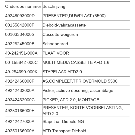
Onderdeelnummer
Beschrijving
49248093000D
PRESENTER,DUWPLAAT (5500)
00155842000F
Diebold-valutacassette
00103334000S
Cassette weigeren
49225245000B
Schoepenrad
49-242451-000A
PLAAT VOOR
00-155842-000C
MULTI-MEDIA CASSETTE AFD 1.6
49-254690-000K
STAPELAAR AFD2.0
49242460000F
AS,COMPLEET,TPR,OVERMOLD 5500
49242432000A
Picker, actieve dosering, assemblage
49242432000C
PICKER, AFD 2.0, MONTAGE
PRESENTER, KORTE VOORBELASTING,
49250166000H
AFD 2.0
49242427000A
Stapelaar Diebold NG
49250166000A
AFD Transport Diebold