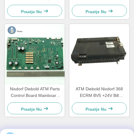
Timing Belt Transport Belt
445T Transportgordel
67T
2900837500AH
Praatje Nu
Praatje Nu
Nixdorf Diebold ATM Parts
ATM Diebold Nixdorf 368
Control Board Mainboard
ECRM BV5 +24V Bill
CCA Discovery
Acceptor Validator Parts
49242480000B
49238415000A
Praatje Nu
Praatje Nu