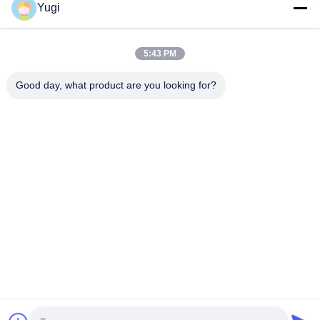
Yugi
Snel contact
Adres
5:43 PM
Kamer 502, gebouw 5, Qide Real Estate Park, nummer 2-1,
Good day, what product are you looking for?
Xingye EastRoad, Shunjiang Community Industrial Park,
Beijiao Town, Foshan, Guangdong, China
Tel
0086-199-25600378
E-mail
Yugi@atmpartchina.com
Privacybeleid
|
Sitemap
| De Goede Kwaliteit van China
onderdelen van ATM-machines Leverancier. Copyright © 2026
Guangzhou Yinsu Electronic Technology Co., Limited . Alle