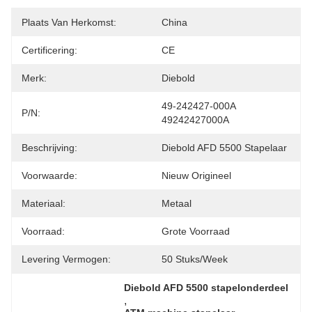
Plaats Van Herkomst:
China
Certificering:
CE
Merk:
Diebold
49-242427-000A 
P/N:
49242427000A
Beschrijving:
Diebold AFD 5500 Stapelaar
Voorwaarde:
Nieuw Origineel
Materiaal:
Metaal
Voorraad:
Grote Voorraad
Levering Vermogen:
50 Stuks/week
Diebold AFD 5500 stapelonderdeel
, 