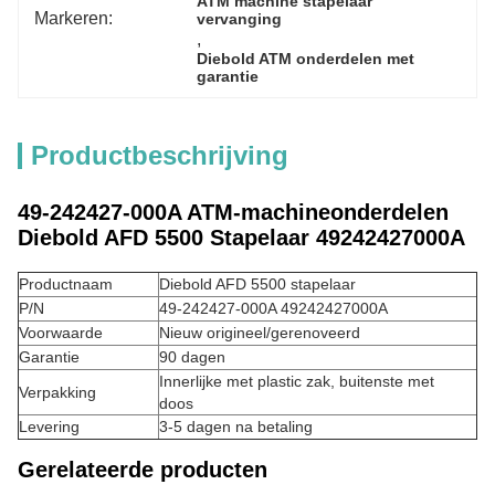
ATM machine stapelaar 
Markeren:
vervanging
, 
Diebold ATM onderdelen met 
garantie
Productbeschrijving
49-242427-000A ATM-machineonderdelen
Diebold AFD 5500 Stapelaar 49242427000A
Productnaam
Diebold AFD 5500 stapelaar
P/N
49-242427-000A 49242427000A
Voorwaarde
Nieuw origineel/gerenoveerd
Garantie
90 dagen
Innerlijke met plastic zak, buitenste met
Verpakking
doos
Levering
3-5 dagen na betaling
Gerelateerde producten