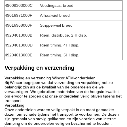
49009303000C
Voedingsas, breed
49016971000F
Afhaalwiel breed
49016968000F
Stripperwiel breed
49204013000B
Riem, distributie, 2HI disp.
49204013000D
Riem timing. 4HI disp.
49204013000E
Riem timing. 5HI disp.
Verpakking en verzending
Verpakking en verzending Wincor ATM-onderdelen
Bij Wincor begrijpen we dat verzending en verpakking net zo
belangrijk zijn als de kwaliteit van de onderdelen die we
vervaardigen. We gebruiken materialen van de hoogste kwaliteit
om ervoor te zorgen dat onze onderdelen veilig blijven tijdens het
transport.
Verpakking
Onze onderdelen worden veilig verpakt in op maat gemaakte
dozen om schade tijdens het transport te voorkomen. De dozen
zijn gemaakt van stevig golfkarton en zijn voorzien van interne
demping om de onderdelen veilig en beschermd te houden.