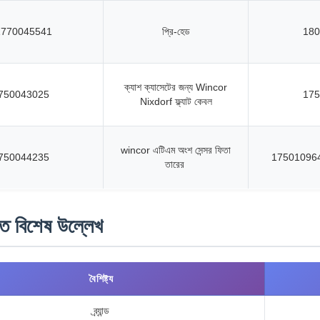
1770045541
প্রি-হেড
180
ক্যাশ ক্যাসেটের জন্য Wincor
750043025
175
Nixdorf ফ্ল্যাট কেবল
wincor এটিএম অংশ সেন্সর ফিতা
750044235
17501096
তারের
গত বিশেষ উল্লেখ
বৈশিষ্ট্য
ব্র্যান্ড