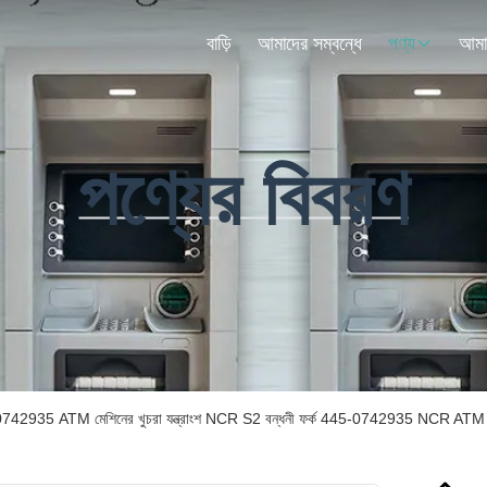
বাড়ি
আমাদের সম্বন্ধে
পণ্য
পণ্যের বিবরণ
742935 ATM মেশিনের খুচরা যন্ত্রাংশ NCR S2 বন্ধনী ফর্ক 445-0742935 NCR ATM 