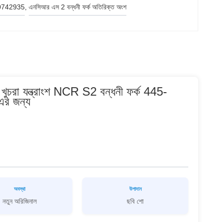
450742935
, 
এনসিআর এস 2 বন্ধনী ফর্ক অতিরিক্ত অংশ
া যন্ত্রাংশ NCR S2 বন্ধনী ফর্ক 445-
র জন্য
অবস্থা
উপাদান
নতুন অরিজিনাল
ছবি শো