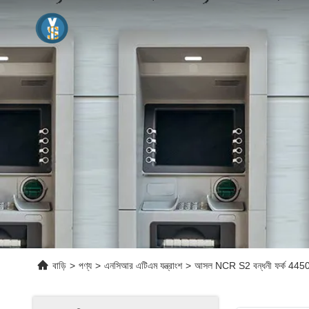
বাড়ি
>
পণ্য
>
এনসিআর এটিএম যন্ত্রাংশ
>
আসল NCR S2 বন্ধনী ফর্ক 4450