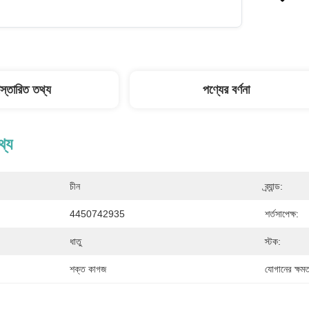
িস্তারিত তথ্য
পণ্যের বর্ণনা
থ্য
চীন
ব্র্যান্ড:
4450742935
শর্তসাপেক্ষ:
ধাতু
স্টক:
শক্ত কাগজ
যোগানের ক্ষমত