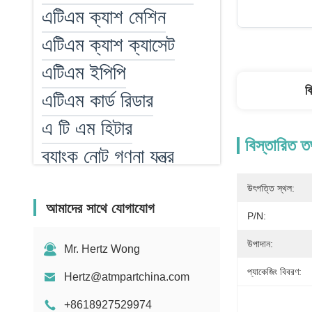
এটিএম ক্যাশ মেশিন
এটিএম ক্যাশ ক্যাসেট
এটিএম ইপিপি
ব
এটিএম কার্ড রিডার
এ টি এম হিটার
বিস্তারিত ত
ব্যাংক নোট গণনা যন্ত্র
বিল কাউন্টার পার্টস
উৎপত্তি স্থল:
আমাদের সাথে যোগাযোগ
MEI বিল গ্রহণকারী
P/N:
যন্ত্রাংশ
উপাদান:
Mr. Hertz Wong
পস মেশিন
প্যাকেজিং বিবরণ:
Hertz@atmpartchina.com
+8618927529974