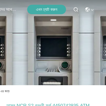
আমাদের সাথে যোগাযোগ
এখন চ্যাট করুন
এর জন্য
আসল NCR S2 বন্ধনী ফর্ক 4450742935 ATM