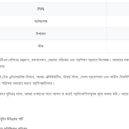
P/N
শর্তসাপেক্ষ
উপাদান
স্টক
টিএম মেশিনের যন্ত্রাংশ, রক্ষণাবেক্ষণ, মেরামত পরিষেবা এবং প্রশিক্ষণ প্রদানে বিশেষজ্ঞ। আম
করে৷
ই-টেক এন্টারপ্রাইজ হিসাবে, আমরা এক্সিকিউটিভ, রিসার্চ স্টাফ, সেলস প্রফেশনাল এবং সার্ভিস টেকন
বং পরিষেবা সরবরাহ করতে প্রতিশ্রুতিবদ্ধ।
্পাদন সুবিধার সাথে, আমরা গুণমানের সাথে আপস না করেই প্রতিযোগিতামূলক মূল্য অফার করি। আ
ুইন উইঙ্কর পার্ট
ন অরিজিনাল কন্ডিশন