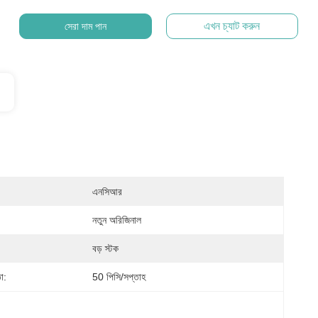
এখন চ্যাট করুন
সেরা দাম পান
এনসিআর
নতুন অরিজিনাল
বড় স্টক
া:
50 পিসি/সপ্তাহ