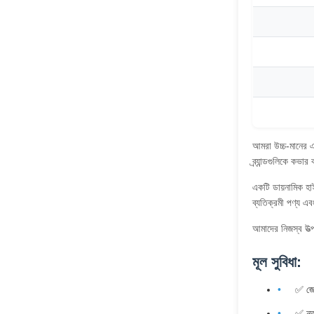
আমরা উচ্চ-মানের এ
ব্র্যান্ডগুলিকে কভার 
একটি ডায়নামিক হা
ব্যতিক্রমী পণ্য এ
আমাদের নিজস্ব উত
মূল সুবিধা:
✅ জেন
✅ নতু