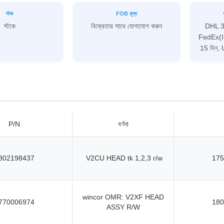
স্টক
FOB মূল্য
স্টকে
বিক্রেতার সাথে যোগাযোগ করুন
DHL 3-
FedEx(I
15 দিন, U
P/N
বর্ণনা
802198437
V2CU HEAD tk 1,2,3 r/w
175
wincor OMR: V2XF HEAD
770006974
180
ASSY R/W