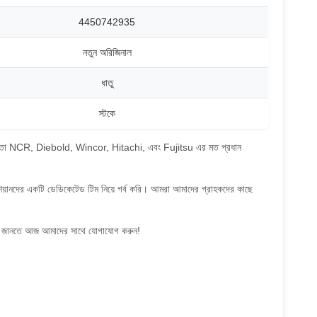
4450742935
নতুন অরিজিনাল
ধাতু
স্টকে
াদের দক্ষতা NCR, Diebold, Wincor, Hitachi, এবং Fujitsu এর মত প্রধান
িশিয়ানদের একটি ডেডিকেটেড টিম নিয়ে গর্ব করি। আমরা আমাদের গ্রাহকদের কাছে
রো জানতে আজ আমাদের সাথে যোগাযোগ করুন!