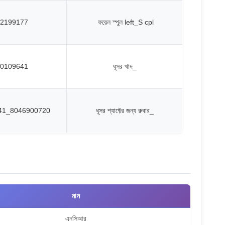
2199177
ফয়েল স্পুল left_S cpl
0109641
ধূসর খাদ_
41_8046900720
ধূসর শ্যাফ্টের জন্য রুবার_
মান
এনসিআর