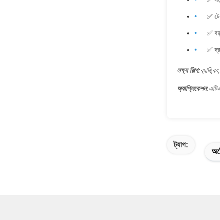
✅ টেক
✅ বড়
✅ দ্র
লক্ষ্য শিল্প:
ব্যাঙ্কি
অ্যাপ্লিকেশন:
এটিএ
ট্যাগ:
অটো