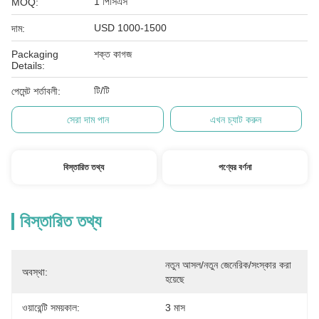
1 পিসিএস
MOQ:
USD 1000-1500
দাম:
Packaging
শক্ত কাগজ
Details:
টি/টি
পেমেন্ট শর্তাবলী:
সেরা দাম পান
এখন চ্যাট করুন
বিস্তারিত তথ্য
পণ্যের বর্ণনা
বিস্তারিত তথ্য
নতুন আসল/নতুন জেনেরিক/সংস্কার করা 
অবস্থা:
হয়েছে
ওয়ারেন্টি সময়কাল:
3 মাস