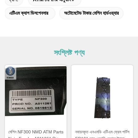
এটিএম ক্যাশ ডিসপেনসার
অটোমেটেড টাকার মেশিন হার্ডওয়্যার
সংশ্লিষ্ট পণ্য
মেশিন NF300 NMD ATM Parts
নবায়নকৃত এনএমডি এটিএম ফ্রেম পার্টস