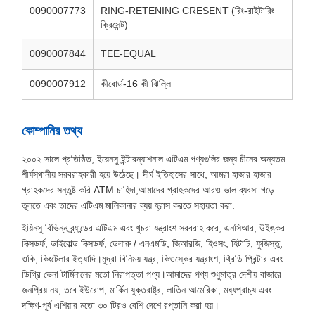
0090007773
RING-RETENING CRESENT (রিং-রাইটারিং
ক্রিসেন্ট)
0090007844
TEE-EQUAL
0090007912
কীবোর্ড-16 কী ঝিল্লি
কোম্পানির তথ্য
২০০২ সালে প্রতিষ্ঠিত, ইয়েনসু ইন্টারন্যাশনাল এটিএম পণ্যগুলির জন্য চীনের অন্যতম
শীর্ষস্থানীয় সরবরাহকারী হয়ে উঠেছে। দীর্ঘ ইতিহাসের সাথে, আমরা হাজার হাজার
গ্রাহকদের সন্তুষ্ট করি ATM চাহিদা,আমাদের গ্রাহকদের আরও ভাল ব্যবসা গড়ে
তুলতে এবং তাদের এটিএম মালিকানার ব্যয় হ্রাস করতে সহায়তা করা.
ইয়িনসু বিভিন্ন ব্র্যান্ডের এটিএম এবং খুচরা যন্ত্রাংশ সরবরাহ করে, এনসিআর, উইঙ্কর
নিক্সডর্ফ, ডাইবোল্ড নিক্সডর্ফ, ডেলারু / এনএমডি, জিআরজি, হিওসং, হিটাচি, ফুজিস্তু,
ওকি, কিংটেলার ইত্যাদি।মুদ্রা বিনিময় যন্ত্র, কিওস্কের যন্ত্রাংশ, থ্রিডি প্রিন্টার এবং
ডিগ্রি ভেনা টার্মিনালের মতো নিরাপত্তা পণ্য।আমাদের পণ্য শুধুমাত্র দেশীয় বাজারে
জনপ্রিয় নয়, তবে ইউরোপ, মার্কিন যুক্তরাষ্ট্র, লাতিন আমেরিকা, মধ্যপ্রাচ্য এবং
দক্ষিণ-পূর্ব এশিয়ার মতো ৩০ টিরও বেশি দেশে রপ্তানি করা হয়।