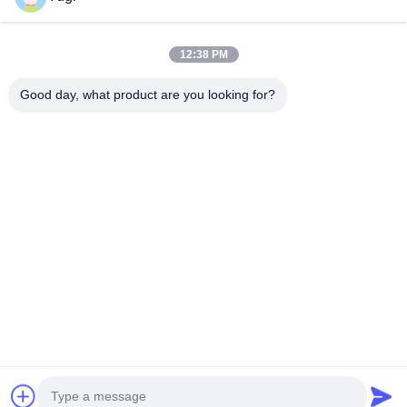
দ্রুত যোগাযোগ
12:38 PM
ঠিকানা
Good day, what product are you looking for?
রুম ৫০২, বিল্ডিং ৫, কাইড রিয়েল এস্টেট পার্ক, নং ২-১, Xingye EastRoad,
Shunjiang কমিউনিটি ইন্ডাস্ট্রিয়াল পার্ক, Beijiao টাউন, Foshan,
Guangdong, চীন
টেল
0086-199-25600378
ই-মেইল
Yugi@atmpartchina.com
গোপনীয়তা নীতি
|
সাইট ম্যাপ
| চীন ভালো মানের এটিএম মেশিনের যন্ত্রাংশ
সরবরাহকারী। কপিরাইট © 2026 Guangzhou Yinsu Electronic
Technology Co., Limited সমস্ত অধিকার সংরক্ষিত।