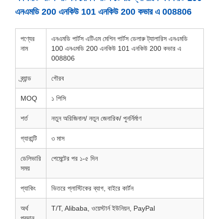
এনএমডি 200 এনকিউ 101 এনকিউ 200 কভার এ 008806
পণ্যের
এনএমডি পার্টস এটিএম মেশিন পার্টস ডেলারু ট্যালারিস এনএমডি
নাম
100 এনএমডি 200 এনকিউ 101 এনকিউ 200 কভার এ
008806
ব্র্যান্ড
গৌরব
MOQ
১ পিসি
শর্ত
নতুন অরিজিনাল/ নতুন জেনারিক/ পুনর্নির্মাণ
গ্যারান্টি
৩ মাস
ডেলিভারি
পেমেন্টের পর ১-৫ দিন
সময়
প্যাকিং
ভিতরে প্লাস্টিকের ব্যাগ, বাইরে কার্টন
অর্থ
T/T, Alibaba, ওয়েস্টার্ন ইউনিয়ন, PayPal
প্রদান