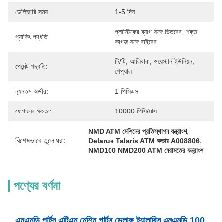
ডেলিভারি সময়:
1-5 দিন
প্লাস্টিকের ব্যাগ সঙ্গে ভিতরের, শক্ত 
প্যাকিং পদ্ধতি:
কাগজ সঙ্গে বাইরের
টি/টি, আলিবাবা, ওয়েস্টার্ন ইউনিয়ন, 
পেমেন্ট পদ্ধতি:
পেপ্যাল
ন্যূনতম অর্ডার:
1 পিসিএস
যোগানের ক্ষমতা:
10000 পিসি/মাস
, 
NMD ATM মেশিনের প্রতিস্থাপন যন্ত্রাংশ
বিশেষভাবে তুলে ধরা:
, 
Delarue Talaris ATM কভার A008806
NMD100 NMD200 ATM মেরামতের যন্ত্রাংশ
পণ্যের বর্ণনা
এনএমডি পার্টস এটিএম মেশিন পার্টস ডেলারু ট্যালারিস এনএমডি 100