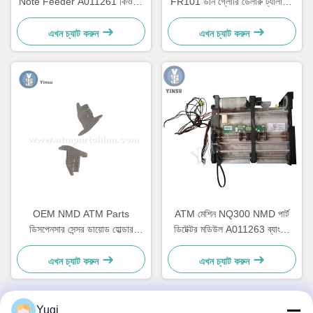
Note Feeder A011261 কিওস্ক
FR101 ডান গ্লোরি ডেলারু ট্যালারিস
গেমিং মেশিনের জন্য
A006322
এখন চ্যাট করুন
এখন চ্যাট করুন
OEM NMD ATM Parts
ATM মেশিন NQ300 NMD পার্ট
ডিসপেনসার সেন্সর ডায়োড হোল্ডার
ডিটেক্টর মডিউল A011263 ব্যাংকিং
A001486
সরঞ্জামের জন্য
এখন চ্যাট করুন
এখন চ্যাট করুন
Yugi