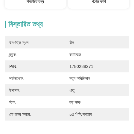
বিস্তারিত তথ্য
পণ্যের বর্ণনা
বিস্তারিত তথ্য
উৎপত্তি স্থল:
চীন
ব্র্যান্ড:
ডাইবোল্ড
P/N:
1750288271
শর্তসাপেক্ষ:
নতুন অরিজিনাল
উপাদান:
ধাতু
স্টক:
বড় স্টক
যোগানের ক্ষমতা:
50 পিসি/সপ্তাহ