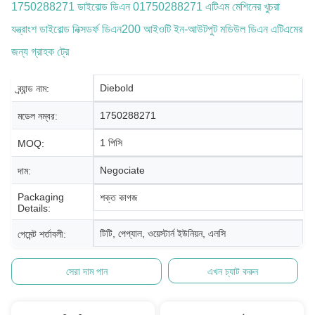
1750288271 ডাইবোল্ড ডিএন 01750288271 এটিএম মেশিনের খুচরা
যন্ত্রাংশ ডাইবোল্ড নিক্সডর্ফ ডিএন200 আইওটি ইন-আউটপুট মডিউল ডিএন এটিএমের
জন্য গ্রাহক ট্রে
Diebold
ব্র্যান্ড নাম:
1750288271
মডেল নম্বর:
1 পিসি
MOQ:
Negociate
দাম:
Packaging
শক্ত কাগজ
Details:
টিটি, পেপ্যাল, ওয়েস্টার্ন ইউনিয়ন, এলসি
পেমেন্ট শর্তাবলী:
সেরা দাম পান
এখন চ্যাট করুন