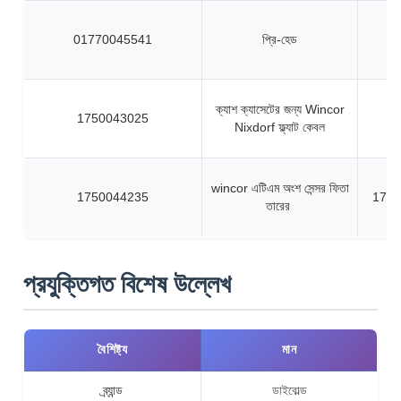
01770045541
প্রি-হেড
ক্যাশ ক্যাসেটের জন্য Wincor
1750043025
Nixdorf ফ্ল্যাট কেবল
wincor এটিএম অংশ সেন্সর ফিতা
1750044235
1750
তারের
প্রযুক্তিগত বিশেষ উল্লেখ
বৈশিষ্ট্য
মান
ব্র্যান্ড
ডাইবোল্ড