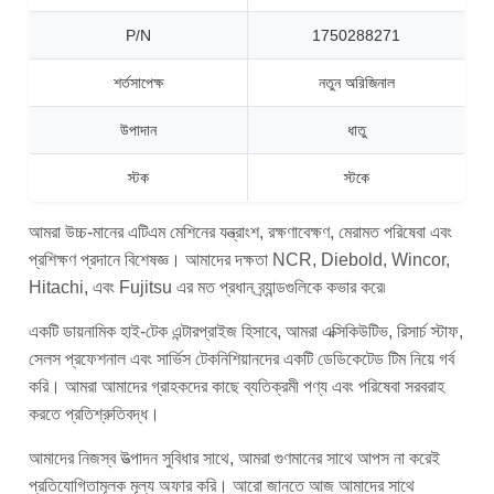
P/N
1750288271
শর্তসাপেক্ষ
নতুন অরিজিনাল
উপাদান
ধাতু
স্টক
স্টকে
আমরা উচ্চ-মানের এটিএম মেশিনের যন্ত্রাংশ, রক্ষণাবেক্ষণ, মেরামত পরিষেবা এবং
প্রশিক্ষণ প্রদানে বিশেষজ্ঞ। আমাদের দক্ষতা NCR, Diebold, Wincor,
Hitachi, এবং Fujitsu এর মত প্রধান ব্র্যান্ডগুলিকে কভার করে৷
একটি ডায়নামিক হাই-টেক এন্টারপ্রাইজ হিসাবে, আমরা এক্সিকিউটিভ, রিসার্চ স্টাফ,
সেলস প্রফেশনাল এবং সার্ভিস টেকনিশিয়ানদের একটি ডেডিকেটেড টিম নিয়ে গর্ব
করি। আমরা আমাদের গ্রাহকদের কাছে ব্যতিক্রমী পণ্য এবং পরিষেবা সরবরাহ
করতে প্রতিশ্রুতিবদ্ধ।
আমাদের নিজস্ব উত্পাদন সুবিধার সাথে, আমরা গুণমানের সাথে আপস না করেই
প্রতিযোগিতামূলক মূল্য অফার করি। আরো জানতে আজ আমাদের সাথে