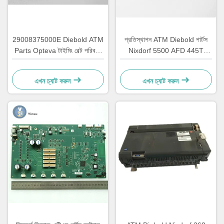
29008375000E Diebold ATM
প্রতিস্থাপন ATM Diebold পার্টস
Parts Opteva টাইমিং বেল্ট পরিবহন
Nixdorf 5500 AFD 445T
বেল্ট 67T
পরিবহন বেল্ট 2900837500AH
এখন চ্যাট করুন
এখন চ্যাট করুন