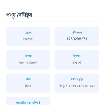
পণ্য বৈশিষ্ট্য
ব্র্যান্ড
পার্ট নম্বর
ডাইবোল্ড
1750288271
অবস্থা
উপাদান
নতুন অরিজিনাল
ছবি শো
স্টক
FOB মূল্য
স্টকে
বিক্রেতার সাথে যোগাযোগ করুন
প্যাকেজিং এবং ডেলিভারি