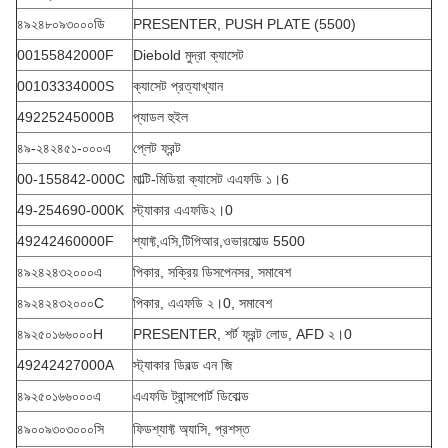
৪৯২৪৮০৯৩০০০ডি
PRESENTER, PUSH PLATE (5500)
00155842000F
Diebold মুদ্রা ক্যাসেট
00103334000S
ক্যাসেট প্রত্যাখ্যান
49225245000B
প্যাডল হুইল
৪৯-২৪২৪৫১-০০০এ
প্লেট ফ্রন্ট
00-155842-000C
মাল্টি-মিডিয়া ক্যাসেট এএফডি ১।6
49-254690-000K
স্ট্যাকার এএফডি২।0
49242460000F
শ্যাফ্ট,এসি,টিপিআর,ওভারমোল্ড 5500
৪৯২৪২৪৩২০০০এ
পিকার, সক্রিয় ডিসপেনসর, সমাবেশ
৪৯২৪২৪৩২০০০C
পিকার, এএফডি ২।0, সমাবেশ
৪৯২৫০১৬৬০০০H
PRESENTER, শর্ট ফ্রন্ট লোড, AFD ২।0
49242427000A
স্ট্যাকার ডিবল্ড এন জি
৪৯২৫০১৬৬০০০এ
এএফডি ট্রান্সপোর্ট ডিবোল্ড
৪৯০০৯৩০৩০০০সি
ফিডশ্যাফ্ট অ্যাসি, প্রশস্ত