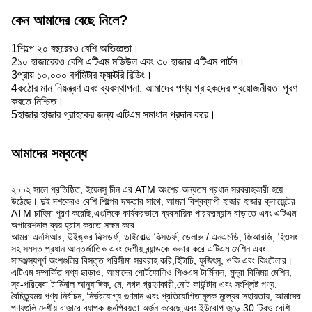
কেন আমাদের বেছে নিলে?
1শিল্পে ২০ বছরেরও বেশি অভিজ্ঞতা।
2১০ হাজারেরও বেশি এটিএম মডিউল এবং ৩০ হাজার এটিএম পার্টস।
3প্রায় ১০,০০০ বর্গমিটার ফ্যাক্টরি বিল্ডিং।
4কঠোর মান নিয়ন্ত্রণ এবং ব্যবস্থাপনা, আমাদের পণ্য গ্রাহকদের প্রয়োজনীয়তা পূরণ
করতে নিশ্চিত।
5হাজার হাজার গ্রাহকের জন্য এটিএম সমাধান প্রদান করে।
আমাদের সম্বন্ধে
২০০২ সালে প্রতিষ্ঠিত, ইয়েনসু চীন এর ATM অংশের অন্যতম প্রধান সরবরাহকারী হয়ে
উঠেছে। দুই দশকেরও বেশি শিল্পের দক্ষতার সাথে, আমরা বিশ্বব্যাপী হাজার হাজার ক্লায়েন্টের
ATM চাহিদা পূরণ করেছি,এগুলিকে কার্যকরভাবে ব্যবসায়িক পারফরম্যান্স বাড়াতে এবং এটিএম
অপারেশনাল ব্যয় হ্রাস করতে সক্ষম করে.
আমরা এনসিআর, উইঙ্কর নিক্সডর্ফ, ডাইবোল্ড নিক্সডর্ফ, ডেলারু / এনএমডি, জিআরজি, হিওসং
সহ সমস্ত প্রধান আন্তর্জাতিক এবং দেশীয় ব্র্যান্ডকে কভার করে এটিএম মেশিন এবং
সামঞ্জস্যপূর্ণ অংশগুলির বিস্তৃত পরিসীমা সরবরাহ করি,হিটাচি, ফুজিৎসু, ওকি এবং কিংটেলার।
এটিএম সম্পর্কিত পণ্য ছাড়াও, আমাদের পোর্টফোলিও পিওএস টার্মিনাল, মুদ্রা বিনিময় মেশিন,
স্ব-পরিষেবা টার্মিনাল আনুষাঙ্গিক, মে, নগদ গ্রহণকারী,নোট কাউন্টার এবং সংশ্লিষ্ট পণ্য.
বৈচিত্র্যময় পণ্য নির্বাচন, নির্ভরযোগ্য গুণমান এবং প্রতিযোগিতামূলক মূল্যের সহায়তায়, আমাদের
পণ্যগুলি দেশীয় বাজারে ব্যাপক জনপ্রিয়তা অর্জন করেছে,এবং ইউরোপ জুড়ে 30 টিরও বেশি