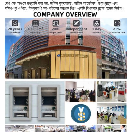
দেশ এবং অঞ্চলে রপ্তানি করা হয়, মার্কিন যুক্তরাষ্ট্র, লাতিন আমেরিকা, মধ্যপ্রাচ্য এবং
দক্ষিণ-পূর্ব এশিয়া, বিশ্বব্যাপী স্ব-পরিষেবা সরঞ্জাম শিল্পে একটি বিশ্বস্ত ব্র্যান্ড ইমেজ নির্মাণ।