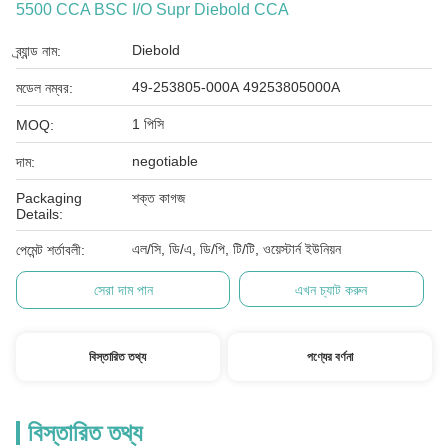
5500 CCA BSC I/O Supr Diebold CCA
Diebold
ব্র্যান্ড নাম:
49-253805-000A 49253805000A
মডেল নম্বর:
1 পিসি
MOQ:
negotiable
দাম:
Packaging
শক্ত কাগজ
Details:
এল/সি, ডি/এ, ডি/পি, টি/টি, ওয়েস্টার্ন ইউনিয়ন
পেমেন্ট শর্তাবলী:
সেরা দাম পান
এখন চ্যাট করুন
বিস্তারিত তথ্য
পণ্যের বর্ণনা
বিস্তারিত তথ্য