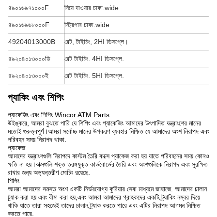
৪৯০১৬৯৭১০০০F
নিয়ে যাওয়ার চাকা.wide
৪৯০১৬৯৬৮০০০F
স্ট্রিপার চাকা.wide
49204013000B
বেল্ট, টাইমিং, 2HI ডিসপ্লে।
৪৯২০৪০১৩০০০ডি
বেল্ট টাইমিং. 4HI ডিসপ্লে.
৪৯২০৪০১৩০০০ই
বেল্ট টাইমিং. 5HI ডিসপ্লে.
প্যাকিং এবং শিপিং
প্যাকেজিং এবং শিপিং Wincor ATM Parts
উইঙ্করে, আমরা বুঝতে পারি যে শিপিং এবং প্যাকেজিং আমাদের উৎপাদিত যন্ত্রাংশের মানের
মতোই গুরুত্বপূর্ণ।আমরা সর্বোচ্চ মানের উপকরণ ব্যবহার নিশ্চিত যে আমাদের অংশ নিরাপদ এবং
পরিবহন সময় নিরাপদ থাকা.
প্যাকেজ
আমাদের যন্ত্রাংশগুলি নিরাপদে কাস্টম তৈরি বাক্সে প্যাকেজ করা হয় যাতে পরিবহনের সময় কোনও
ক্ষতি না হয়।বাক্সগুলি শক্ত তরঙ্গযুক্ত কার্ডবোর্ডের তৈরি এবং অংশগুলিকে নিরাপদ এবং সুরক্ষিত
রাখার জন্য অভ্যন্তরীণ মোচিং রয়েছে.
শিপিং
আমরা আমাদের সমস্ত অংশ একটি নির্ভরযোগ্য কুরিয়ার সেবা মাধ্যমে জাহাজে. আমাদের চালান
ট্র্যাক করা হয় এবং বীমা করা হয়,এবং আমরা আমাদের গ্রাহকদের একটি ট্র্যাকিং নম্বর দিয়ে
থাকি যাতে তারা সহজেই তাদের চালান ট্র্যাক করতে পারে এবং এটির নিরাপদ আগমন নিশ্চিত
করতে পারে.