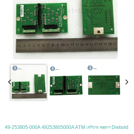
49-253805-000A 49253805000A ATM মেশিনের যন্ত্রাংশ Diebold