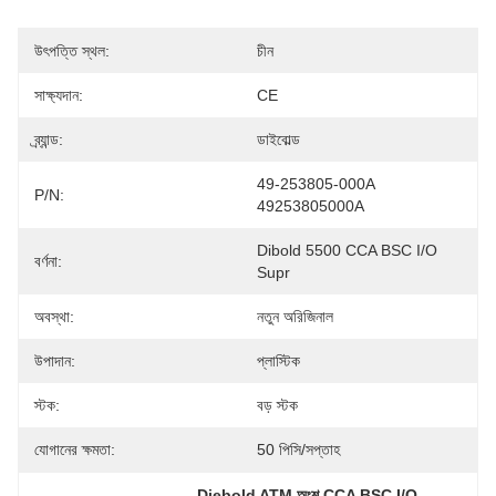
উৎপত্তি স্থল:
চীন
সাক্ষ্যদান:
CE
ব্র্যান্ড:
ডাইবোল্ড
49-253805-000A 
P/N:
49253805000A
Dibold 5500 CCA BSC I/O 
বর্ণনা:
Supr
অবস্থা:
নতুন অরিজিনাল
উপাদান:
প্লাস্টিক
স্টক:
বড় স্টক
যোগানের ক্ষমতা:
50 পিসি/সপ্তাহ
, 
Diebold ATM অংশ CCA BSC I/O