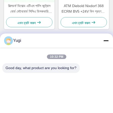
নিক্সডর্ফ ডিবোল্ড এটিএম পার্টস কন্ট্রোল
ATM Diebold Nixdorf 368
বোর্ড মেইনবোর্ড সিসিএ ডিসকভারি
ECRM BV5 +24V বিল গ্রহণকারী
49242480000B
বৈধকরণ যন্ত্রাংশ 49238415000A
এখন চ্যাট করুন
এখন চ্যাট করুন
Yugi
দ্রুত যোগাযোগ
10:32 PM
ঠিকানা
Good day, what product are you looking for?
রুম ৫০২, বিল্ডিং ৫, কাইড রিয়েল এস্টেট পার্ক, নং ২-১, Xingye EastRoad,
Shunjiang কমিউনিটি ইন্ডাস্ট্রিয়াল পার্ক, Beijiao টাউন, Foshan,
Guangdong, চীন
টেল
0086-199-25600378
ই-মেইল