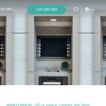
এখন চ্যাট করুন
আমাদের সাথে যোগাযোগ
9980235635 এটিএম যন্ত্রাংশ এনসিআর কার্ড রিডার