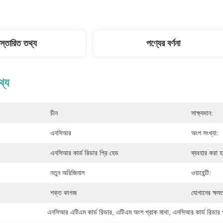
িস্তারিত তথ্য
পণ্যের বর্ণনা
থ্য
চীন
সাক্ষ্যদান:
এনসিআর
অংশ সংখ্যা:
এনসিআর কার্ড রিডার প্রি হেড
ব্যবহার করা হয
নতুন অরিজিনাল
ওয়ারেন্টি:
শক্ত কাগজ
যোগানের ক্ষমত
এনসিআর এটিএম কার্ড রিডার
, 
এটিএম অংশ প্রাক মাথা
, 
এনসিআর কার্ড রিডার 