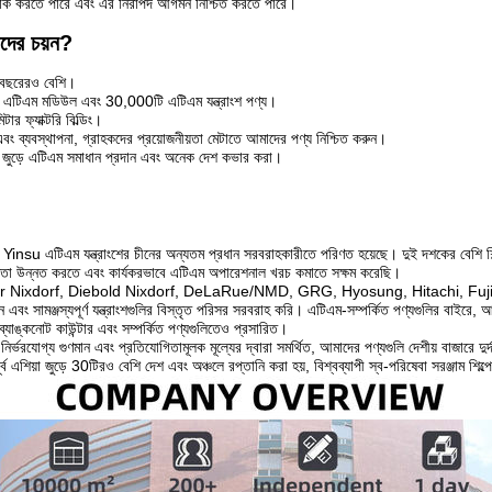
র্যাক করতে পারে এবং এর নিরাপদ আগমন নিশ্চিত করতে পারে।
ের চয়ন?
0 বছরেরও বেশি।
এটিএম মডিউল এবং 30,000টি এটিএম যন্ত্রাংশ পণ্য।
ার ফ্যাক্টরি বিল্ডিং।
 এবং ব্যবস্থাপনা, গ্রাহকদের প্রয়োজনীয়তা মেটাতে আমাদের পণ্য নিশ্চিত করুন।
ক জুড়ে এটিএম সমাধান প্রদান এবং অনেক দেশ কভার করা।
Yinsu এটিএম যন্ত্রাংশের চীনের অন্যতম প্রধান সরবরাহকারীতে পরিণত হয়েছে। দুই দশকের বেশি শিল্প
ক্ষমতা উন্নত করতে এবং কার্যকরভাবে এটিএম অপারেশনাল খরচ কমাতে সক্ষম করেছি।
ixdorf, Diebold Nixdorf, DeLaRue/NMD, GRG, Hyosung, Hitachi, Fujitsu, OKI এবং
বং সামঞ্জস্যপূর্ণ যন্ত্রাংশগুলির বিস্তৃত পরিসর সরবরাহ করি। এটিএম-সম্পর্কিত পণ্যগুলির বাইরে, আমা
্যাঙ্কনোট কাউন্টার এবং সম্পর্কিত পণ্যগুলিতেও প্রসারিত।
াচন, নির্ভরযোগ্য গুণমান এবং প্রতিযোগিতামূলক মূল্যের দ্বারা সমর্থিত, আমাদের পণ্যগুলি দেশীয় বাজারে দু
ূর্ব এশিয়া জুড়ে 30টিরও বেশি দেশ এবং অঞ্চলে রপ্তানি করা হয়, বিশ্বব্যাপী স্ব-পরিষেবা সরঞ্জাম শিল্পে