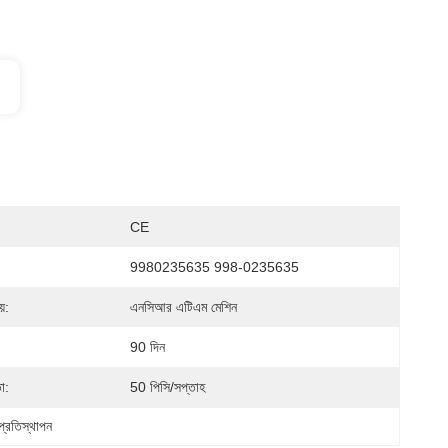
CE
9980235635 998-0235635
়:
এনসিআর এটিএম মেশিন
90 দিন
া:
50 পিসি/সপ্তাহ
প্রতিস্থাপন