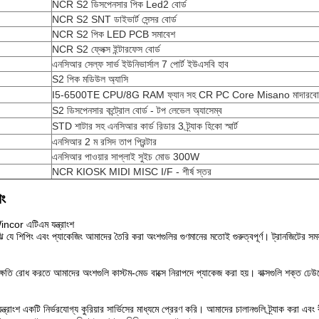
NCR S2 ডিসপেনসার পিক Led2 বোর্ড
NCR S2 SNT ডাইভার্ট সেন্সর বোর্ড
NCR S2 পিক LED PCB সমাবেশ
NCR S2 ফ্লেক্স ইন্টারফেস বোর্ড
এনসিআর সেল্ফ সার্ভ ইউনিভার্সাল 7 পোর্ট ইউএসবি হাব
S2 পিক মডিউল অ্যাসি
I5-6500TE CPU/8G RAM ফ্যান সহ CR PC Core Misano মাদারবোর
S2 ডিসপেনসার কন্ট্রোল বোর্ড - টপ লেভেল অ্যাসেম্ব
STD শাটার সহ এনসিআর কার্ড রিডার 3 ট্র্যাক হিকো স্মার্ট
এনসিআর 2 ম রসিদ তাপ প্রিন্টার
এনসিআর পাওয়ার সাপ্লাই সুইচ মোড 300W
NCR KIOSK MIDI MISC I/F - শীর্ষ স্তর
িং
incor এটিএম যন্ত্রাংশ
ে শিপিং এবং প্যাকেজিং আমাদের তৈরি করা অংশগুলির গুণমানের মতোই গুরুত্বপূর্ণ। ট্রানজিটের সময় আ
্ষতি রোধ করতে আমাদের অংশগুলি কাস্টম-মেড বাক্সে নিরাপদে প্যাকেজ করা হয়। বাক্সগুলি শক্ত ঢেউতো
্রাংশ একটি নির্ভরযোগ্য কুরিয়ার সার্ভিসের মাধ্যমে প্রেরণ করি। আমাদের চালানগুলি ট্র্যাক করা এব