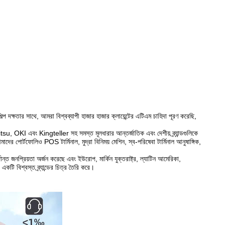
 দক্ষতার সাথে, আমরা বিশ্বব্যাপী হাজার হাজার ক্লায়েন্টের এটিএম চাহিদা পূরণ করেছি,
 Kingteller সহ সমস্ত মূলধারার আন্তর্জাতিক এবং দেশীয় ব্র্যান্ডগুলিকে
দের পোর্টফোলিও POS টার্মিনাল, মুদ্রা বিনিময় মেশিন, স্ব-পরিষেবা টার্মিনাল আনুষাঙ্গিক,
র্দান্ত জনপ্রিয়তা অর্জন করেছে এবং ইউরোপ, মার্কিন যুক্তরাষ্ট্র, ল্যাটিন আমেরিকা,
 একটি বিশ্বস্ত ব্র্যান্ডের চিত্র তৈরি করে।