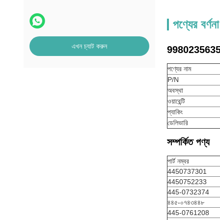
পণ্যের বর্ণনা
এখন চ্যাট করুন
9980235635 এট
পণ্যের নাম
P/N
অবস্থা
ওয়ারেন্টি
প্যাকিং
ডেলিভারি
সম্পর্কিত পণ্য
পার্ট নম্বর
4450737301
4450752233
445-0732374
৪৪৫-০৭৪৩৪৪৮
445-0761208