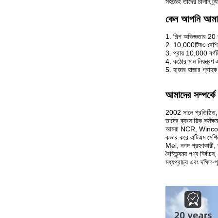
সহজেই তাদের চালান ট্
কেন আপনি আমাদ
1. শিল্প অভিজ্ঞতার 2
2. 10,000টিরও বেশি 
3. প্রায় 10,000 বর্গমিট
4. কঠোর মান নিয়ন্ত্রণ
5. হাজার হাজার গ্রাহ
আমাদের সম্পর্কে
2002 সালে প্রতিষ্ঠিত, 
তাদের ব্যবসায়িক কর্ম
আমরা NCR, Wincor N
কভার করে এটিএম মেশিন এ
Mei, নগদ গ্রহণকারী, ব
বৈচিত্র্যময় পণ্য নির্ব
মধ্যপ্রাচ্য এবং দক্ষিণ-প