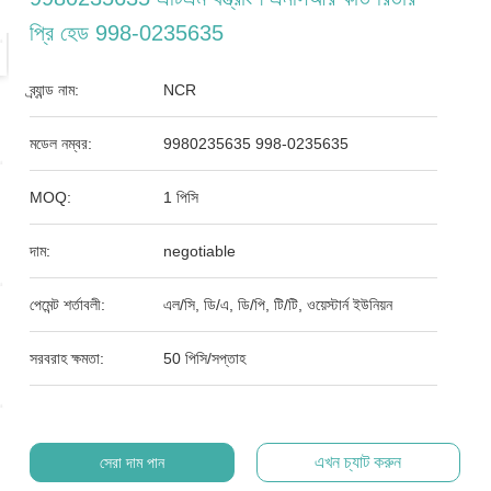
প্রি হেড 998-0235635
ব্র্যান্ড নাম:
NCR
মডেল নম্বর:
9980235635 998-0235635
MOQ:
1 পিসি
দাম:
negotiable
পেমেন্ট শর্তাবলী:
এল/সি, ডি/এ, ডি/পি, টি/টি, ওয়েস্টার্ন ইউনিয়ন
সরবরাহ ক্ষমতা:
50 পিসি/সপ্তাহ
এখন চ্যাট করুন
সেরা দাম পান