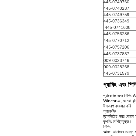
445-0749760
445-0740237
445-0749759
445-0736349
445-0741608
445-0756286
445-0770712
445-0757206
445-0737837
009-0023746
009-0028268
445-0731579
প্যাকিং এবং শিপ
প্যাকেজিং এবং শিপিং W
Wincor-এ, আমরা বুঝি য
উপকরণ ব্যবহার করি।
প্যাকেজিং
ট্রানজিটের সময় কোনো ক
কুশনিং বৈশিষ্ট্যযুক্ত।
শিপিং
আমরা আমাদের সমস্ত যন্ত