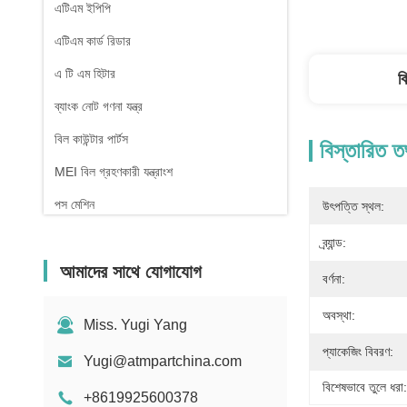
এটিএম ইপিপি
এটিএম কার্ড রিডার
এ টি এম হিটার
ব
ব্যাংক নোট গণনা যন্ত্র
বিল কাউন্টার পার্টস
বিস্তারিত ত
MEI বিল গ্রহণকারী যন্ত্রাংশ
পস মেশিন
উৎপত্তি স্থল:
ব্র্যান্ড:
আমাদের সাথে যোগাযোগ
বর্ণনা:
অবস্থা:
Miss. Yugi Yang
প্যাকেজিং বিবরণ:
Yugi@atmpartchina.com
বিশেষভাবে তুলে ধরা:
+8619925600378