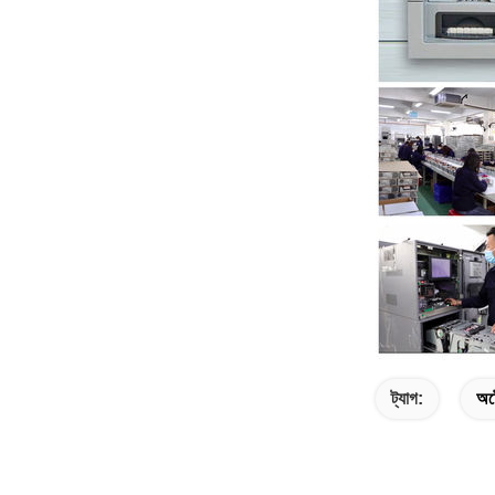
ট্যাগ:
অটো