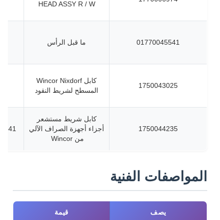
HEAD ASSY R / W
01770045541
ما قبل الرأس
كابل Wincor Nixdorf
1750043025
المسطح لشريط النقود
كابل شريط مستشعر
1750044235
أجزاء أجهزة الصراف الآلي
046900720
من Wincor
المواصفات الفنية
يصف
قيمة