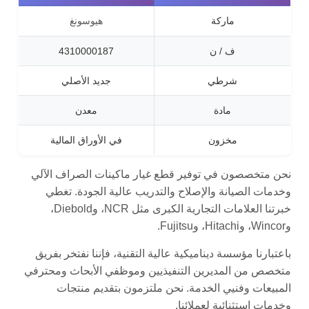
ماركة
هيوسونغ
ف / ن
4310000187
شرطي
جديد الأصلي
مادة
معدن
مخزون
في الأوراق المالية
نحن متخصصون في توفير قطع غيار ماكينات الصراف الآلي
وخدمات الصيانة والإصلاح والتدريب عالية الجودة. تغطي
خبرتنا العلامات التجارية الكبرى مثل NCR، وDiebold،
وWincor، وHitachi، وFujitsu.
باعتبارنا مؤسسة ديناميكية عالية التقنية، فإننا نفتخر بفريق
متخصص من المديرين التنفيذيين وموظفي الأبحاث ومحترفي
المبيعات وفنيي الخدمة. نحن ملتزمون بتقديم منتجات
وخدمات استثنائية لعملائنا.