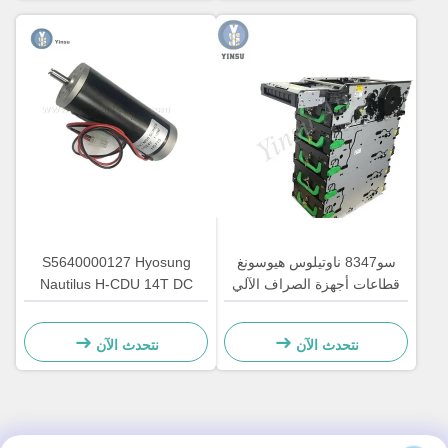
سو8347 ناوتيلوس هيوسونغ
S5640000127 Hyosung
قطاعات أجهزة الصراف الآلي
Nautilus H-CDU 14T DC
ملحقات عداد الآلات
الجهاز الرئيسي للصراف الآلي
محرك الغيار 7310000715
نتحدث الآن
نتحدث الآن