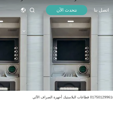
اتصل بنا
نتحدث الآن
وينكور نيكسدورف 2050xe كاسيت قفل رافعة نموذج 01750129961/01750253548 قطاعات البلاستيك أجهزة الصراف الآلي