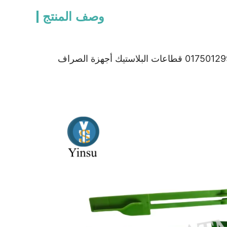
وصف المنتج
وينكور نيكسدورف 2050xe كاسيت قفل رافعة نموذج 01750129961/01750253548 قطاعات البلاستيك أجهزة الصراف