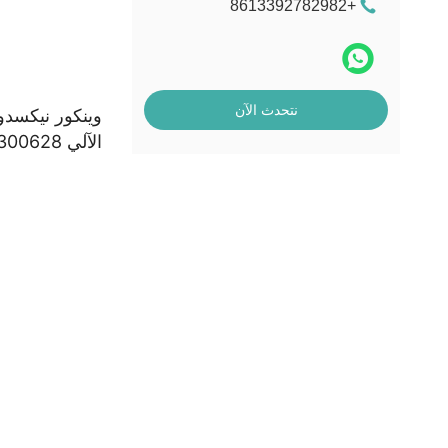
+8613392782982
نتحدث الآن
الآلي 4830300628