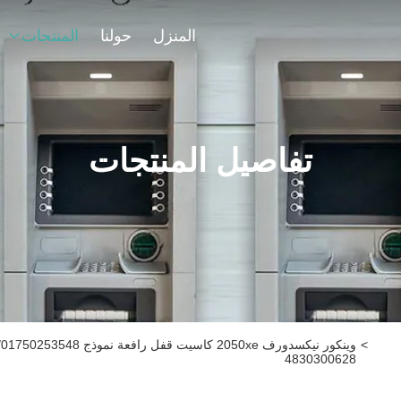
المنزل
حولنا
المنتجات
تفاصيل المنتجات
>
4830300628