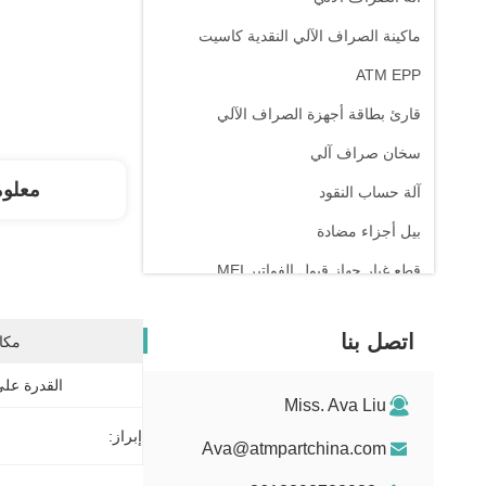
ماكينة الصراف الآلي النقدية كاسيت
ATM EPP
قارئ بطاقة أجهزة الصراف الآلي
سخان صراف آلي
معلو
آلة حساب النقود
بيل أجزاء مضادة
قطع غيار جهاز قبول الفواتير MEI
جهاز نقاط البيع
اتصل بنا
مكان
القدرة عل
Miss. Ava Liu
إبراز:
Ava@atmpartchina.com