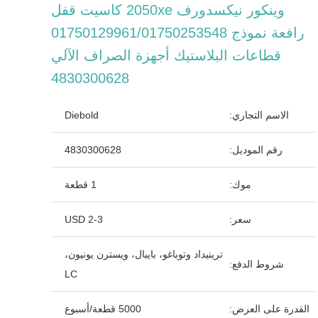
وينكور نيكسدورف 2050xe كاسيت قفل
رافعة نموذج 01750129961/01750253548
قطاعات البلاستيك أجهزة الصراف الآلي
4830300628
الاسم التجاري:
Diebold
رقم الموديل:
4830300628
موك:
1 قطعة
سعر:
2-3 USD
ترينيداد وتوباغو، بايبال، ويسترن يونيون،
شروط الدفع:
LC
القدرة على العرض:
5000 قطعة/أسبوع