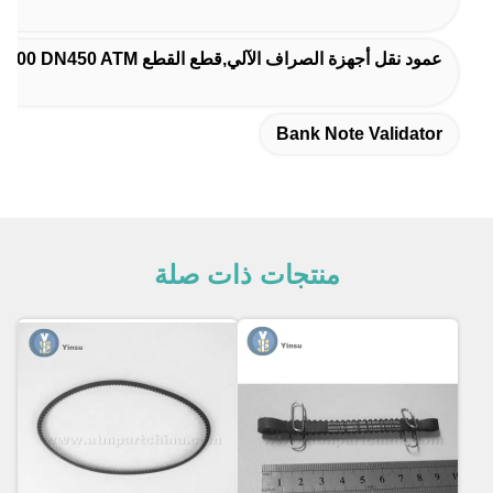
عمود نقل أجهزة الصراف الآلي,قطع القطع DN200 DN450 ATM,عمود نقل أجهزة الصراف الآلي 24x9
Bank Note Validator
منتجات ذات صلة