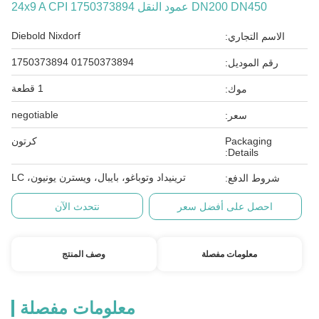
DN200 DN450 عمود النقل 24x9 A CPI 1750373894
Diebold Nixdorf
الاسم التجاري:
01750373894 1750373894
رقم الموديل:
1 قطعة
موك:
negotiable
سعر:
Packaging
كرتون
Details:
ترينيداد وتوباغو، بايبال، ويسترن يونيون، LC
شروط الدفع:
احصل على أفضل سعر
نتحدث الآن
معلومات مفصلة
وصف المنتج
معلومات مفصلة