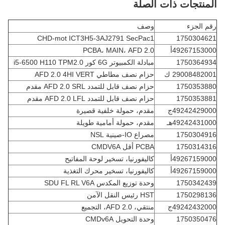
المنتجات ذات الصلة
رقم الجزء
وصف
CHD-mot ICT3H5-3AJ2791 SecPac1
1750304621
49267153000أ
PCBA، MAIN، AFD 2.0
1750364934
مبادلة الكمبيوتر 6G كور i5-6500 H110 TPM2.0
29008482001 ك
حزام نصف مطاطي AFD 2.0 4HI VERT
1750353880
حزام نصف قابل للتمدد AFD 2.0 SRL مقدم
1750353881
حزام نصف قابل للتمدد AFD 2.0 LFL مقدم
49242429000ج
مقدم، حمولة خلفية قصيرة
49242431000هـ
مقدم، حمولة أمامية طويلة
1750304916
مصراع IO-صينية NSL
1750314316
PCBA أقل CMDV6A
49267159000أ
كاليفورنيا، تسخير لوحة المفاتيح
49267159000أ
كاليفورنيا، تسخير محرك التغذية
1750342439
وحدة توزيع المكدس SDU FL RL V6A
1750298136
HST رئيس النقل الآمن
49242432000ج
منتقي، AFD 2.0، التجميع
1750350476
وحدة التحويل CMDv6A