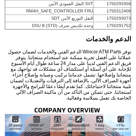
1750293358
SVT النقل العمودي الآمن
RM4H_SAFE_CONTROLLER FRU
1750312408
1750293073
النقل التوزيع الآمن SDT
1750291752
وحدة تكديس صرف DSU B (STD)
الدعم والخدمات
توفر Wincor ATM Parts الدعم الفني والخدمات لضمان حصول
عملائنا على أفضل تجربة ممكنة عند استخدام منتجاتنا. يتوفر
فريق الدعم الفني لدينا على مدار 24 ساعة طوال أيام الأسبوع
للإجابة على أي أسئلة أو استكشاف أي مشكلات قد تواجهك مع
منتجاتنا وإصلاحها. تشمل خدماتنا تركيب وصيانة وإصلاح أجزاء
أجهزة الصراف الآلي، بالإضافة إلى الترقيات والتعديلات لضمان
تلبية منتجاتنا لاحتياجاتك. كما نقدم أيضًا دعمًا للبرامج والأجهزة
لمنتجاتنا، حتى تتمكن من التأكد من أن ماكينة الصراف الآلي
الخاصة بك تعمل بسلاسة وفعالية.