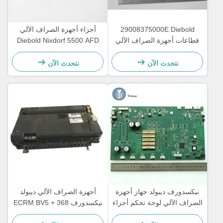
29008375000E Diebold
أجزاء أجهزة الصراف الآلي
قطاعات أجهزة الصراف الآلي
Diebold Nixdorf 5500 AFD
Opteva حزام التوقيت حزام
445T حزام النقل
النقل 67T
2900837500AH
نتحدث الآن
نتحدث الآن
نيكسدورف ديبولد جهاز أجهزة
أجهزة الصراف الآلي ديبولد
الصراف الآلي لوحة تحكم أجزاء
نيكسدورف 368 ECRM BV5 +
لوحة رئيسية CCA Discovery
24V فاتورة المقبولة أجزاء