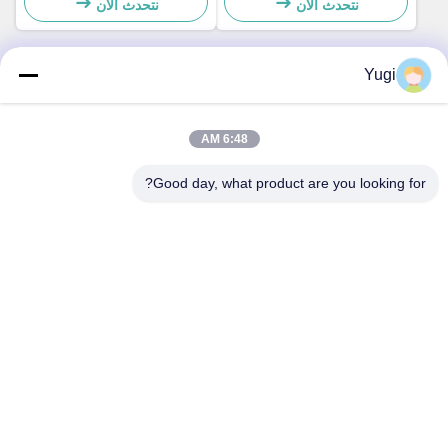
49242480000B
المصادق 49238415000A
نتحدث الآن
نتحدث الآن
Yugi
الاتصال السريع
6:48 AM
العنوان
Good day, what product are you looking for?
الغرفة 502، المبنى 5، حديقة قيد العقارية، رقم 2-1، شارع شينغيه
الشرقية، حديقة شنجيانج المجتمعية الصناعية، مدينة بيجيا، فوشان،
غوانغدونغ، الصين
تيل
0086-199-25600378
بريد إلكتروني
Yugi@atmpartchina.com