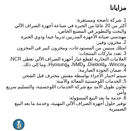
مزايانا
1. شركة ناضجة ومستقرة:
أكثر من 20 عامًا من الخبرة في صناعة أجهزة الصراف الآلي
والبحث والتطوير في المصنع الخاص،
مهندسي صيانة الأجهزة المدربين تدريبا جيدا وذوي الخبرة
2. مخزون وفير:
امتلك مبنيين من المستودعات، ومخزون كبير في المخزون
3. تعدد ماركات المنتجات:
العلامات التجارية لقطع غيار أجهزة الصراف الآلي تغطي NCR،
وWincor، وDiebold، وNMD، وHyosung، وما إلى ذلك.
4. ضمان الجودة الصارمة:
سيتم اختبار الأجزاء بواسطة مفتش محترف قبل الشحن
5. الخدمات اللوجستية الفعالة والآمنة:
تعاون طويل الأمد مع شركة الخدمات اللوجستية، والتسليم سريع
وآمن
6. خدمة ما بعد البيع المسؤولة:
توفير حلول أجهزة الصراف الآلي المهنية، وخدمة ما بعد البيع
الضميرية