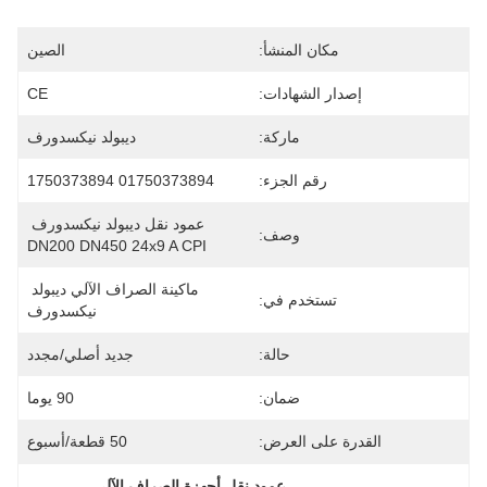
مكان المنشأ:
الصين
إصدار الشهادات:
CE
ماركة:
ديبولد نيكسدورف
رقم الجزء:
01750373894 1750373894
عمود نقل ديبولد نيكسدورف 
وصف:
DN200 DN450 24x9 A CPI
ماكينة الصراف الآلي ديبولد 
تستخدم في:
نيكسدورف
حالة:
جديد أصلي/مجدد
ضمان:
90 يوما
القدرة على العرض:
50 قطعة/أسبوع
, 
عمود نقل أجهزة الصراف الآلي