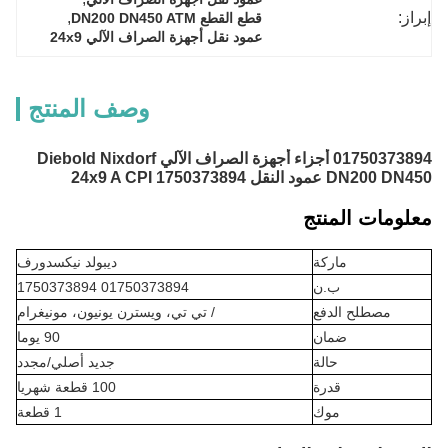
إبراز:
, 
قطع القطع DN200 DN450 ATM
عمود نقل أجهزة الصراف الآلي 24x9
وصف المنتج
01750373894 أجزاء أجهزة الصراف الآلي Diebold Nixdorf
DN200 DN450 عمود النقل 24x9 A CPI 1750373894
معلومات المنتج
ماركة
ديبولد نيكسدورف
ب.ن
01750373894 1750373894
مصطلح الدفع
/ تي تي، ويسترن يونيون، مونيغرام
ضمان
90 يوما
حالة
جديد أصلي/مجدد
قدرة
100 قطعة شهريا
موك
1 قطعة