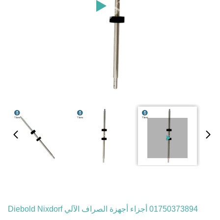
01750373894 أجزاء أجهزة الصراف الآلي Diebold Nixdorf